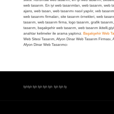
web tasarım. En iyi web tasarımları, web tasarım, web ta
ajans, web tasarı, web tasarımı nasıl yapılır, veb tasarım
web tasarımı firmaları, site tasarım örnekleri, web tasar
tasarım, web tasarım firma, logo tasarım, grafik tasarım
tasarım, başakşehir web tasarım, web tasarım ikitelli,gi
anahtar kelimeler ile arama yaptınız.
Başakşehir Web T
Web Sitesi Tasarım, Afyon Dinar Web Tasarım Firması, 
Afyon Dinar Web Tasarımcı
fghfgh fgh fgh fgh fgh fgh fgh fg