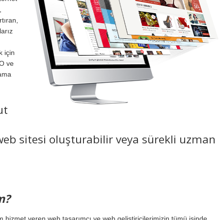
,
rtıran,
larız
 için
EO ve
lama
ut
eb sitesi oluşturabilir veya sürekli uzman
m?
hizmet veren web tasarımcı ve web geliştiricilerimizin tümü işinde