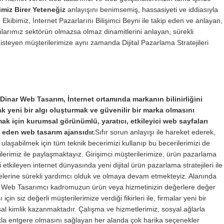
miz Birer Yeteneğiz
anlayışını benimsemiş, hassasiyeti ve iddiasıyla
bimiz, İnternet Pazarlarını Bilişimci Beyni ile takip eden ve anlayan,
larımız sektörün olmazsa olmaz dinamitlerini anlayan, sürekli
isteyen müşterilerimize aynı zamanda Dijital Pazarlama Stratejileri
Dinar Web Tasarım, İnternet ortamında markanın bilinirliğini
rak yeni bir algı oluşturmak ve güvenilir bir marka olmasını
ak için kurumsal görünümlü, yaratıcı, etkileyici web sayfaları
 eden web tasarım ajansıdır.
Sıfır sorun anlayışı ile hareket ederek,
ulaşabilmek için tüm teknik becerimizi kullanıp bu becerilerimizi de
lerimiz ile paylaşmaktayız. Girişimci müşterilerimize, ürün pazarlama
i etkileyen internet dünyasında yeni dijital ürün pazarlama stratejileri ile
melerine sürekli yardımcı olduk ve olmaya devam etmekteyiz. Alanında
Web Tasarımcı kadromuzun ürün veya hizmetinizin değerlere değer
 için siz değerli müşterilerimize verdiği fikirleri ile, firmalar yeni bir
l kimlik kazanmaktadır. Çalışma ve hizmetlerimiz, sosyal ağlarla
ıkla entgere olmasını sağlayan her alanda çok harika seçenekler