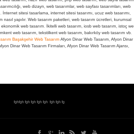
sarımcılığı, web dizayn, web tasarımlar, web sayfası tasarımları, web
. İnternet sitesi tasarlama, internet sitesi tasarımı, ucuz web tasarımı,
ım nasıl yapılır. Web tasarım paketleri, web tasarım ücretleri, kurumsal
, ekonomik web tasarım. İkitelli web tasarım, iosb web tasarım, istoç w
yimkent web tasarım, tekstilkent web tasarım, bakırköy web tasarım vb.
asarım
Başakşehir Web Tasarım
Afyon Dinar Web Tasarım, Afyon Dinar
Afyon Dinar Web Tasarım Firmaları, Afyon Dinar Web Tasarım Ajansı,
fghfgh fgh fgh fgh fgh fgh fgh fg