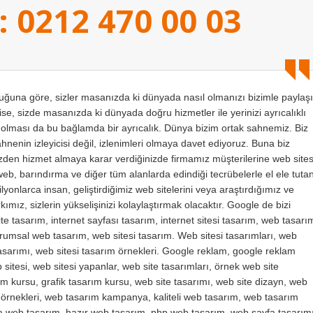
: 0212 470 00 03
na göre, sizler masanızda ki dünyada nasıl olmanızı bizimle paylaşı
se, sizde masanızda ki dünyada doğru hizmetler ile yerinizi ayrıcalıklı
ı olması da bu bağlamda bir ayrıcalık. Dünya bizim ortak sahnemiz. Biz
sahnenin izleyicisi değil, izlenimleri olmaya davet ediyoruz. Buna biz
bizden hizmet almaya karar verdiğinizde firmamız müşterilerine web sites
web, barındırma ve diğer tüm alanlarda edindiği tecrübelerle el ele tuta
yonlarca insan, geliştirdiğimiz web sitelerini veya araştırdığımız ve
ımız, sizlerin yükselişinizi kolaylaştırmak olacaktır. Google de bizi
te tasarım, internet sayfası tasarım, internet sitesi tasarım, web tasarı
kurumsal web tasarım, web sitesi tasarım. Web sitesi tasarımları, web
 tasarımı, web sitesi tasarım örnekleri. Google reklam, google reklam
sitesi, web sitesi yapanlar, web site tasarımları, örnek web site
m kursu, grafik tasarım kursu, web site tasarımı, web site dizayn, web
m örnekleri, web tasarım kampanya, kaliteli web tasarım, web tasarım
va web tasarım, hazır web tasarım, php web tasarım, web sayfa tasarımı