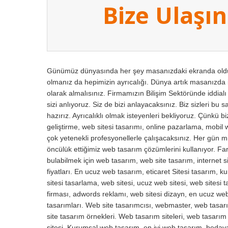
Bize Ulaşın
Günümüz dünyasında her şey masanızdaki ekranda olduğu
olmanız da hepimizin ayrıcalığı. Dünya artık masanızda i
olarak almalısınız. Firmamızın Bilişim Sektöründe iddial
sizi anlıyoruz. Siz de bizi anlayacaksınız. Biz sizleri bu 
hazırız. Ayrıcalıklı olmak isteyenleri bekliyoruz. Çünkü 
geliştirme, web sitesi tasarımı, online pazarlama, mobil 
çok yetenekli profesyonellerle çalışacaksınız. Her gün mil
öncülük ettiğimiz web tasarım çözümlerini kullanıyor. Fark
bulabilmek için web tasarım, web site tasarım, internet si
fiyatları. En ucuz web tasarım, eticaret Sitesi tasarım, 
sitesi tasarlama, web sitesi, ucuz web sitesi, web sitesi
firması, adwords reklamı, web sitesi dizayn, en ucuz web 
tasarımları. Web site tasarımcısı, webmaster, web tasarı
site tasarım örnekleri. Web tasarım siteleri, web tasarı
sitesi. Kurumsal web tasarım, en iyi web tasarım, beda