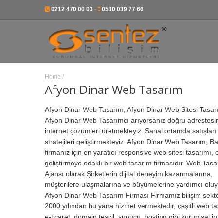
0212 470 00 03
-
0530 039 77 66
Home
/
Afyon Dinar Web Tasarım
Afyon Dinar Web Tasarım, Afyon Dinar Web Sitesi Tasar
Afyon Dinar Web Tasarımcı arıyorsanız doğru adrestesin
internet çözümleri üretmekteyiz. Sanal ortamda satışları
stratejileri geliştirmekteyiz. Afyon Dinar Web Tasarım; 
firmanız için en yaratıcı responsive web sitesi tasarımı, 
geliştirmeye odaklı bir web tasarım firmasıdır.
Web Tasa
Ajansı olarak Şirketlerin dijital deneyim kazanmalarına,
müşterilere ulaşmalarına ve büyümelerine yardımcı oluy
Afyon Dinar Web Tasarım Firması Firmamız bilişim sekt
2000 yılından bu yana hizmet vermektedir, çeşitli web ta
e-ticaret, domain tescil, sunucu, hosting gibi kurumsal in