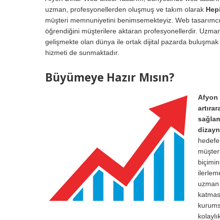
uzman, profesyonellerden oluşmuş ve takım olarak
Hepi
müşteri memnuniyetini benimsemekteyiz. Web tasarımcı Eki
öğrendiğini müşterilere aktaran profesyonellerdir. Uzman
gelişmekte olan dünya ile ortak dijital pazarda buluşmak 
hizmeti de sunmaktadır.
Büyümeye Hazır Mısın?
Afyon 
artıra
sağlam
dizayn
hedefe 
müşteri
biçimin
ilerle
uzman 
katması
kurumsa
kolayl