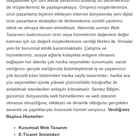
ulaşabilmek için tüm teknik becerimizi kullanıp bu becerilerimizi
de müşterilerimiz ile paylaşmaktayız. Girişimci müşterilerimize,
ürün pazarlama biçimini etkileyen internet dünyasında yeni dijital
ürün pazarlama stratejileri ile ilerlemelerine sürekli yardımcı
olduk ve olmaya devam etmekteyiz. Alanında uzman Web
Tasarımcı kadromuzun ürün veya hizmetinizin değerlere değer
katması için siz değerli müşterilerimize verdiği fikirleri ile, firmalar
yeni bir kurumsal kimlik kazanmaktadır. Çalışma ve
hizmetlerimiz, sosyal ağlarla kolaylıkla entgere olmasını
sağlayan her alanda çok harika seçenekler sunumuyla sanal
varlığınızı gerçek varlığınızla bütünleştirerek iş ve yaşamınızı
çok lezzetli kılan birbirinden harika sayfa tasarımları, harika ara
yüz seçenekleri içinde yüksek çözünürlüklü fotoğraflar ile
anlatılmak istenilenleri anlaşılır kılmaktadır. Sentez Bilişim,
günümüz dünyasında web hizmetlerinin ve web sitesinin
olmazsa olmazlığına, etkileyici ve dinamik olduğunu gerçekten
severek ve yaptıklarıyla övünerek hizmet veriyoruz.
Verdiğimiz
Başlıca Hizmetler:
Kurumsal Web Tasarım
E-Ticaret Sistemleri