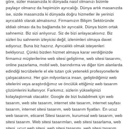
göre, sizler masanızda ki dünyada nasıl olmanızı bizimle
paylaşır olmanız da hepimizin ayrıcalığı. Dünya artık masanızda
ise, sizde masanızda ki dünyada doğru hizmetler ile yerinizi
ayrıcalıklı olarak almalısınız. Firmamızın Bilişim Sektöründe
iddialı olması da bu bağlamda bir ayrıcalık. Dünya bizim ortak
sahnemiz. Biz sizi anlıyoruz. Siz de bizi anlayacaksınız. Biz
sizleri bu sahnenin izleyicisi değil, izlenimleri olmaya davet
ediyoruz. Buna biz hazırız. Ayrıcalıklı olmak isteyenleri
bekliyoruz. Çünkü bizden hizmet almaya karar verdiğinizde
firmamız müşterilerine web sitesi geliştirme, web sitesi tasarımı,
online pazarlama, mobil web, barındırma ve diğer tüm alanlarda
edindiği tecrübelerle el ele tutan çok yetenekli profesyonellerle
çalışacaksınız. Her gün milyonlarca insan, geliştirdiğimiz web
sitelerini veya araştırdığımız ve öncülük ettiğimiz web tasarım
çözümlerini kullanıyor. Farkımız, sizlerin yükselişinizi
kolaylaştırmak olacaktır. Google de bizi bulabilmek için web
tasarım, web site tasarım, internet site tasarım, internet sayfası
tasarım, internet sitesi tasarım, web tasarım fiyatları. En ucuz
web tasarım, eticaret Sitesi tasarım, kurumsal web tasarım, web
sitesi tasarım. Web sitesi tasarımları, web sitesi tasarlama, web
sitesi, ucuz web sitesi, web sitesi tasarımı, web sitesi tasarım