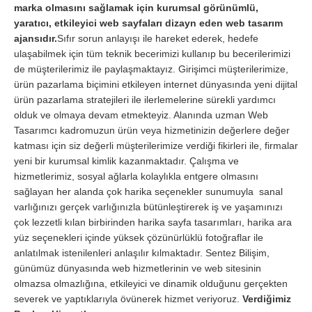
marka olmasını sağlamak için kurumsal görünümlü,
yaratıcı, etkileyici web sayfaları dizayn eden web tasarım
ajansıdır.
Sıfır sorun anlayışı ile hareket ederek, hedefe
ulaşabilmek için tüm teknik becerimizi kullanıp bu becerilerimizi
de müşterilerimiz ile paylaşmaktayız. Girişimci müşterilerimize,
ürün pazarlama biçimini etkileyen internet dünyasında yeni dijital
ürün pazarlama stratejileri ile ilerlemelerine sürekli yardımcı
olduk ve olmaya devam etmekteyiz. Alanında uzman Web
Tasarımcı kadromuzun ürün veya hizmetinizin değerlere değer
katması için siz değerli müşterilerimize verdiği fikirleri ile, firmalar
yeni bir kurumsal kimlik kazanmaktadır. Çalışma ve
hizmetlerimiz, sosyal ağlarla kolaylıkla entgere olmasını
sağlayan her alanda çok harika seçenekler sunumuyla sanal
varlığınızı gerçek varlığınızla bütünleştirerek iş ve yaşamınızı
çok lezzetli kılan birbirinden harika sayfa tasarımları, harika ara
yüz seçenekleri içinde yüksek çözünürlüklü fotoğraflar ile
anlatılmak istenilenleri anlaşılır kılmaktadır. Sentez Bilişim,
günümüz dünyasında web hizmetlerinin ve web sitesinin
olmazsa olmazlığına, etkileyici ve dinamik olduğunu gerçekten
severek ve yaptıklarıyla övünerek hizmet veriyoruz.
Verdiğimiz