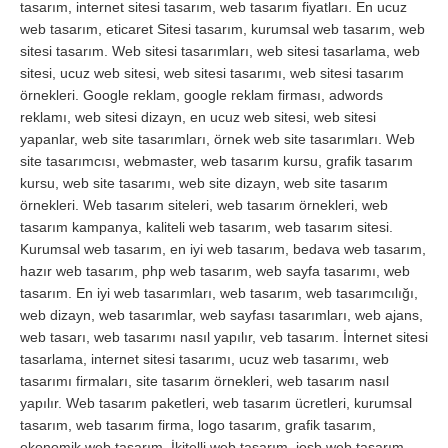
tasarım, internet sitesi tasarım, web tasarım fiyatları. En ucuz
web tasarım, eticaret Sitesi tasarım, kurumsal web tasarım, web
sitesi tasarım. Web sitesi tasarımları, web sitesi tasarlama, web
sitesi, ucuz web sitesi, web sitesi tasarımı, web sitesi tasarım
örnekleri. Google reklam, google reklam firması, adwords
reklamı, web sitesi dizayn, en ucuz web sitesi, web sitesi
yapanlar, web site tasarımları, örnek web site tasarımları. Web
site tasarımcısı, webmaster, web tasarım kursu, grafik tasarım
kursu, web site tasarımı, web site dizayn, web site tasarım
örnekleri. Web tasarım siteleri, web tasarım örnekleri, web
tasarım kampanya, kaliteli web tasarım, web tasarım sitesi.
Kurumsal web tasarım, en iyi web tasarım, bedava web tasarım,
hazır web tasarım, php web tasarım, web sayfa tasarımı, web
tasarım. En iyi web tasarımları, web tasarım, web tasarımcılığı,
web dizayn, web tasarımlar, web sayfası tasarımları, web ajans,
web tasarı, web tasarımı nasıl yapılır, veb tasarım. İnternet sitesi
tasarlama, internet sitesi tasarımı, ucuz web tasarımı, web
tasarımı firmaları, site tasarım örnekleri, web tasarım nasıl
yapılır. Web tasarım paketleri, web tasarım ücretleri, kurumsal
tasarım, web tasarım firma, logo tasarım, grafik tasarım,
ekonomik web tasarım. İkitelli web tasarım, iosb web tasarım,