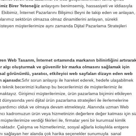
miz Birer Yeteneğiz
anlayışını benimsemiş, hassasiyeti ve iddiasıyla
bimiz, İnternet Pazarlarını Bilişimci Beyni ile takip eden ve anlayan,
larımız sektörün olmazsa olmaz dinamitlerini anlayan, sürekli
isteyen müşterilerimize aynı zamanda Dijital Pazarlama Stratejileri
en Web Tasarım, İnternet ortamında markanın bilinirliğini artırara
ir algı oluşturmak ve güvenilir bir marka olmasını sağlamak için
al görünümlü, yaratıcı, etkileyici web sayfaları dizayn eden web
m ajansıdır.
Sıfır sorun anlayışı ile hareket ederek, hedefe ulaşabilmek
m teknik becerimizi kullanıp bu becerilerimizi de müşterilerimiz ile
aktayız. Girişimci müşterilerimize, ürün pazarlama biçimini etkileyen
t dünyasında yeni dijital ürün pazarlama stratejileri ile ilerlemelerine
i yardımcı olduk ve olmaya devam etmekteyiz. Alanında uzman Web
mcı kadromuzun ürün veya hizmetinizin değerlere değer katması için si
 müşterilerimize verdiği fikirleri ile, firmalar yeni bir kurumsal kimlik
ktadır. Çalışma ve hizmetlerimiz, sosyal ağlarla kolaylıkla entgere
nı sağlayan her alanda çok harika seçenekler sunumuyla sanal