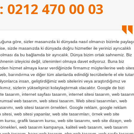
: 0212 470 00 03
na göre, sizler masanızda ki dünyada nasıl olmanızı bizimle paylaşı
se, sizde masanızda ki dünyada doğru hizmetler ile yerinizi ayrıcalıklı
ı olması da bu bağlamda bir ayrıcalık. Dünya bizim ortak sahnemiz. Biz
sahnenin izleyicisi değil, izlenimleri olmaya davet ediyoruz. Buna biz
bizden hizmet almaya karar verdiğinizde firmamız müşterilerine web sites
web, barındırma ve diğer tüm alanlarda edindiği tecrübelerle el ele tuta
yonlarca insan, geliştirdiğimiz web sitelerini veya araştırdığımız ve
ımız, sizlerin yükselişinizi kolaylaştırmak olacaktır. Google de bizi
te tasarım, internet sayfası tasarım, internet sitesi tasarım, web tasarı
kurumsal web tasarım, web sitesi tasarım. Web sitesi tasarımları, web
 tasarımı, web sitesi tasarım örnekleri. Google reklam, google reklam
sitesi, web sitesi yapanlar, web site tasarımları, örnek web site
m kursu, grafik tasarım kursu, web site tasarımı, web site dizayn, web
m örnekleri, web tasarım kampanya, kaliteli web tasarım, web tasarım
va web tasarım, hazır web tasarım, php web tasarım, web sayfa tasarımı