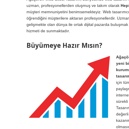
uzman, profesyonellerden oluşmuş ve takım olarak
Hepi
müşteri memnuniyetini benimsemekteyiz. Web tasarımcı Eki
öğrendiğini müşterilere aktaran profesyonellerdir. Uzman
gelişmekte olan dünya ile ortak dijital pazarda buluşmak 
hizmeti de sunmaktadır.
Büyümeye Hazır Mısın?
Ağaçör
yeni b
kurums
tasarı
için tü
paylaşm
interne
sürekl
Tasarı
değerli
kazanma
olması