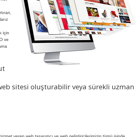
rtıran,
larız
 için
EO ve
lama
ut
eb sitesi oluşturabilir veya sürekli uzman
zmet veren web tasarımcı ve web geliştiricilerimizin tümü işinde