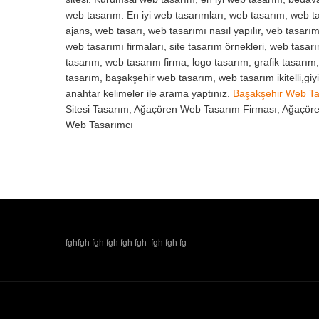
web tasarım. En iyi web tasarımları, web tasarım, web ta
ajans, web tasarı, web tasarımı nasıl yapılır, veb tasarım
web tasarımı firmaları, site tasarım örnekleri, web tasar
tasarım, web tasarım firma, logo tasarım, grafik tasarım
tasarım, başakşehir web tasarım, web tasarım ikitelli,gi
anahtar kelimeler ile arama yaptınız.
Başakşehir Web T
Sitesi Tasarım, Ağaçören Web Tasarım Firması, Ağaçör
Web Tasarımcı
fghfgh fgh fgh fgh fgh fgh fgh fg