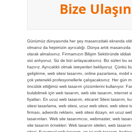
Bize Ulaşın
Günümüz dünyasında her şey masanızdaki ekranda olduğu
olmanız da hepimizin ayrıcalığı. Dünya artık masanızda i
olarak almalısınız. Firmamızın Bilişim Sektöründe iddial
sizi anlıyoruz. Siz de bizi anlayacaksınız. Biz sizleri bu 
hazırız. Ayrıcalıklı olmak isteyenleri bekliyoruz. Çünkü 
geliştirme, web sitesi tasarımı, online pazarlama, mobil 
çok yetenekli profesyonellerle çalışacaksınız. Her gün mil
öncülük ettiğimiz web tasarım çözümlerini kullanıyor. Fark
bulabilmek için web tasarım, web site tasarım, internet si
fiyatları. En ucuz web tasarım, eticaret Sitesi tasarım, 
sitesi tasarlama, web sitesi, ucuz web sitesi, web sitesi
firması, adwords reklamı, web sitesi dizayn, en ucuz web 
tasarımları. Web site tasarımcısı, webmaster, web tasarı
site tasarım örnekleri. Web tasarım siteleri, web tasarı
sitesi. Kurumsal web tasarım, en iyi web tasarım, beda