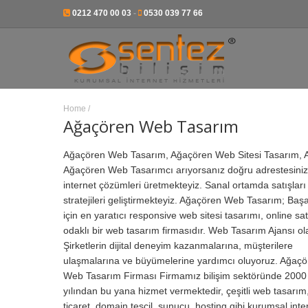
0212 470 00 03
-
0530 039 77 66
Home
/
Ağaçören Web Tasarım
Ağaçören Web Tasarım, Ağaçören Web Sitesi Tasarım, 
Ağaçören Web Tasarımcı arıyorsanız doğru adrestesiniz
internet çözümleri üretmekteyiz. Sanal ortamda satışları
stratejileri geliştirmekteyiz. Ağaçören Web Tasarım; Baş
için en yaratıcı responsive web sitesi tasarımı, online sa
odaklı bir web tasarım firmasıdır.
Web Tasarım Ajansı ol
Şirketlerin dijital deneyim kazanmalarına, müşterilere
ulaşmalarına ve büyümelerine yardımcı oluyoruz. Ağaçö
Web Tasarım Firması Firmamız bilişim sektöründe 2000
yılından bu yana hizmet vermektedir, çeşitli web tasarım
ticaret, domain tescil, sunucu, hosting gibi kurumsal inte