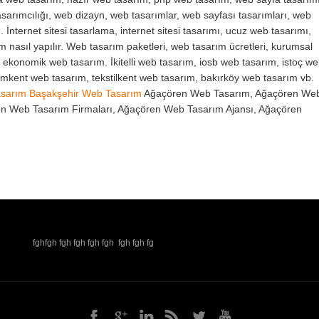
sarımcılığı, web dizayn, web tasarımlar, web sayfası tasarımları, web
. İnternet sitesi tasarlama, internet sitesi tasarımı, ucuz web tasarımı,
ım nasıl yapılır. Web tasarım paketleri, web tasarım ücretleri, kurumsal
, ekonomik web tasarım. İkitelli web tasarım, iosb web tasarım, istoç w
yimkent web tasarım, tekstilkent web tasarım, bakırköy web tasarım vb.
asarım
Başakşehir Web Tasarım
Ağaçören Web Tasarım, Ağaçören We
en Web Tasarım Firmaları, Ağaçören Web Tasarım Ajansı, Ağaçören
fghfgh fgh fgh fgh fgh fgh fgh fg