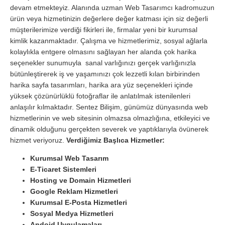
devam etmekteyiz. Alanında uzman Web Tasarımcı kadromuzun
ürün veya hizmetinizin değerlere değer katması için siz değerli
müşterilerimize verdiği fikirleri ile, firmalar yeni bir kurumsal
kimlik kazanmaktadır. Çalışma ve hizmetlerimiz, sosyal ağlarla
kolaylıkla entgere olmasını sağlayan her alanda çok harika
seçenekler sunumuyla sanal varlığınızı gerçek varlığınızla
bütünleştirerek iş ve yaşamınızı çok lezzetli kılan birbirinden
harika sayfa tasarımları, harika ara yüz seçenekleri içinde
yüksek çözünürlüklü fotoğraflar ile anlatılmak istenilenleri
anlaşılır kılmaktadır. Sentez Bilişim, günümüz dünyasında web
hizmetlerinin ve web sitesinin olmazsa olmazlığına, etkileyici ve
dinamik olduğunu gerçekten severek ve yaptıklarıyla övünerek
hizmet veriyoruz.
Verdiğimiz Başlıca Hizmetler:
Kurumsal Web Tasarım
E-Ticaret Sistemleri
Hosting ve Domain Hizmetleri
Google Reklam Hizmetleri
Kurumsal E-Posta Hizmetleri
Sosyal Medya Hizmetleri
Andoid Uygulamaları