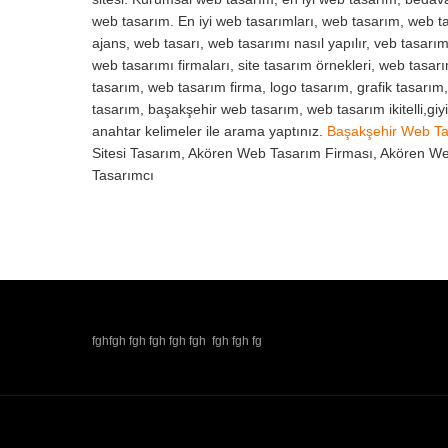
web tasarım. En iyi web tasarımları, web tasarım, web ta
ajans, web tasarı, web tasarımı nasıl yapılır, veb tasarım
web tasarımı firmaları, site tasarım örnekleri, web tasar
tasarım, web tasarım firma, logo tasarım, grafik tasarım
tasarım, başakşehir web tasarım, web tasarım ikitelli,gi
anahtar kelimeler ile arama yaptınız.
Başakşehir Web T
Sitesi Tasarım, Akören Web Tasarım Firması, Akören W
Tasarımcı
fghfgh fgh fgh fgh fgh fgh fgh fg