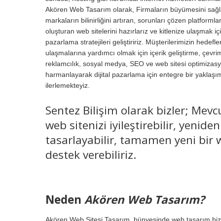
Akören Web Tasarım olarak, Firmaların büyümesini sağ
markaların bilinirliğini artıran, sorunları çözen platformla
oluşturan web sitelerini hazırlarız ve kitlenize ulaşmak iç
pazarlama stratejileri geliştiririz. Müşterilerimizin hedefle
ulaşmalarına yardımcı olmak için içerik geliştirme, çevrim
reklamcılık, sosyal medya, SEO ve web sitesi optimiza
harmanlayarak dijital pazarlama için entegre bir yaklaşı
ilerlemekteyiz.
Sentez Bilişim olarak bizler; Mevc
web sitenizi iyileştirebilir, yeniden
tasarlayabilir, tamamen yeni bir w
destek verebiliriz.
Neden
Akören Web Tasarım?
Akören Web Sitesi Tasarım, bünyesinde web tasarım hizm