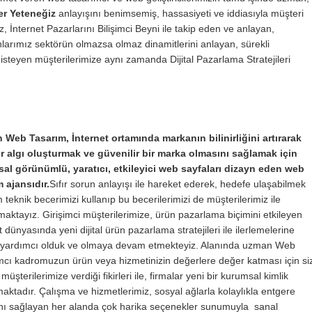
er Yeteneğiz
anlayışını benimsemiş, hassasiyeti ve iddiasıyla müşteri
nternet Pazarlarını Bilişimci Beyni ile takip eden ve anlayan,
larımız sektörün olmazsa olmaz dinamitlerini anlayan, sürekli
isteyen müşterilerimize aynı zamanda Dijital Pazarlama Stratejileri
 Web Tasarım, İnternet ortamında markanın bilinirliğini artırarak
ir algı oluşturmak ve güvenilir bir marka olmasını sağlamak için
al görünümlü, yaratıcı, etkileyici web sayfaları dizayn eden web
m ajansıdır.
Sıfır sorun anlayışı ile hareket ederek, hedefe ulaşabilmek
m teknik becerimizi kullanıp bu becerilerimizi de müşterilerimiz ile
aktayız. Girişimci müşterilerimize, ürün pazarlama biçimini etkileyen
t dünyasında yeni dijital ürün pazarlama stratejileri ile ilerlemelerine
i yardımcı olduk ve olmaya devam etmekteyiz. Alanında uzman Web
mcı kadromuzun ürün veya hizmetinizin değerlere değer katması için si
 müşterilerimize verdiği fikirleri ile, firmalar yeni bir kurumsal kimlik
ktadır. Çalışma ve hizmetlerimiz, sosyal ağlarla kolaylıkla entgere
nı sağlayan her alanda çok harika seçenekler sunumuyla sanal