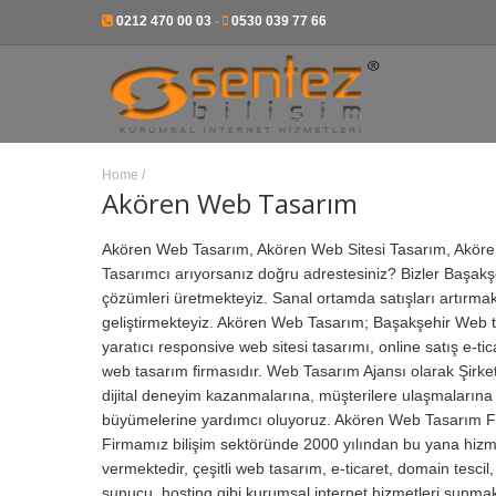
0212 470 00 03
-
0530 039 77 66
Home
/
Akören Web Tasarım
Akören Web Tasarım, Akören Web Sitesi Tasarım, Akör
Tasarımcı arıyorsanız doğru adrestesiniz? Bizler Başakş
çözümleri üretmekteyiz. Sanal ortamda satışları artırmak,
geliştirmekteyiz. Akören Web Tasarım; Başakşehir Web tas
yaratıcı responsive web sitesi tasarımı, online satış e-ti
web tasarım firmasıdır.
Web Tasarım Ajansı olarak Şirket
dijital deneyim kazanmalarına, müşterilere ulaşmalarına
büyümelerine yardımcı oluyoruz. Akören Web Tasarım F
Firmamız bilişim sektöründe 2000 yılından bu yana hizm
vermektedir, çeşitli web tasarım, e-ticaret, domain tescil,
sunucu, hosting gibi kurumsal internet hizmetleri sunmak