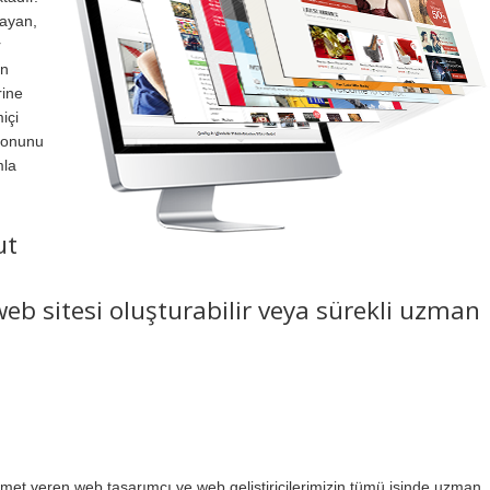
layan,
r
in
rine
içi
syonunu
mla
ut
eb sitesi oluşturabilir veya sürekli uzman
et veren web tasarımcı ve web geliştiricilerimizin tümü işinde uzman,