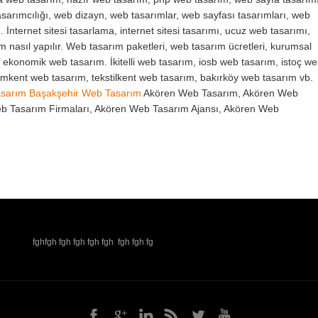
sarımcılığı, web dizayn, web tasarımlar, web sayfası tasarımları, web
. İnternet sitesi tasarlama, internet sitesi tasarımı, ucuz web tasarımı,
ım nasıl yapılır. Web tasarım paketleri, web tasarım ücretleri, kurumsal
, ekonomik web tasarım. İkitelli web tasarım, iosb web tasarım, istoç w
yimkent web tasarım, tekstilkent web tasarım, bakırköy web tasarım vb.
asarım
Başakşehir Web Tasarım
Akören Web Tasarım, Akören Web
eb Tasarım Firmaları, Akören Web Tasarım Ajansı, Akören Web
fghfgh fgh fgh fgh fgh fgh fgh fg