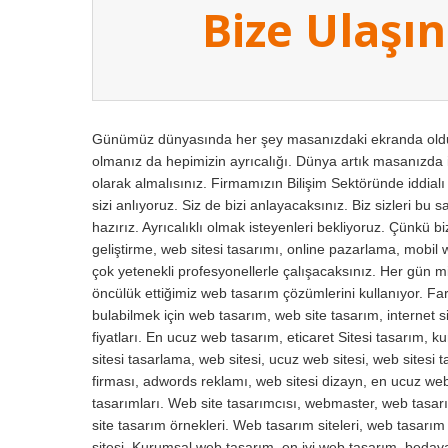
Bize Ulaşın
Günümüz dünyasında her şey masanızdaki ekranda olduğu
olmanız da hepimizin ayrıcalığı. Dünya artık masanızda i
olarak almalısınız. Firmamızın Bilişim Sektöründe iddial
sizi anlıyoruz. Siz de bizi anlayacaksınız. Biz sizleri bu 
hazırız. Ayrıcalıklı olmak isteyenleri bekliyoruz. Çünkü 
geliştirme, web sitesi tasarımı, online pazarlama, mobil 
çok yetenekli profesyonellerle çalışacaksınız. Her gün mil
öncülük ettiğimiz web tasarım çözümlerini kullanıyor. Fark
bulabilmek için web tasarım, web site tasarım, internet si
fiyatları. En ucuz web tasarım, eticaret Sitesi tasarım, 
sitesi tasarlama, web sitesi, ucuz web sitesi, web sitesi
firması, adwords reklamı, web sitesi dizayn, en ucuz web 
tasarımları. Web site tasarımcısı, webmaster, web tasarı
site tasarım örnekleri. Web tasarım siteleri, web tasarı
sitesi. Kurumsal web tasarım, en iyi web tasarım, beda