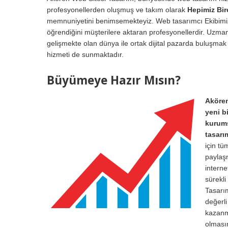
profesyonellerden oluşmuş ve takım olarak
Hepimiz Bir
memnuniyetini benimsemekteyiz. Web tasarımcı Ekibimiz, İ
öğrendiğini müşterilere aktaran profesyonellerdir. Uzman
gelişmekte olan dünya ile ortak dijital pazarda buluşmak 
hizmeti de sunmaktadır.
Büyümeye Hazır Mısın?
Akören
yeni b
kurums
tasarı
için tü
paylaşm
interne
sürekl
Tasarı
değerli
kazanma
olması