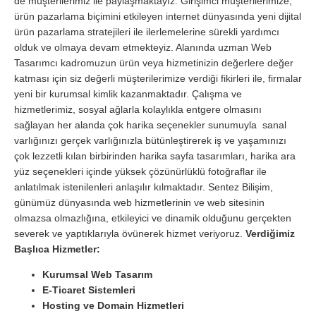
de müşterilerimiz ile paylaşmaktayız. Girişimci müşterilerimize,
ürün pazarlama biçimini etkileyen internet dünyasında yeni dijital
ürün pazarlama stratejileri ile ilerlemelerine sürekli yardımcı
olduk ve olmaya devam etmekteyiz. Alanında uzman Web
Tasarımcı kadromuzun ürün veya hizmetinizin değerlere değer
katması için siz değerli müşterilerimize verdiği fikirleri ile, firmalar
yeni bir kurumsal kimlik kazanmaktadır. Çalışma ve
hizmetlerimiz, sosyal ağlarla kolaylıkla entgere olmasını
sağlayan her alanda çok harika seçenekler sunumuyla sanal
varlığınızı gerçek varlığınızla bütünleştirerek iş ve yaşamınızı
çok lezzetli kılan birbirinden harika sayfa tasarımları, harika ara
yüz seçenekleri içinde yüksek çözünürlüklü fotoğraflar ile
anlatılmak istenilenleri anlaşılır kılmaktadır. Sentez Bilişim,
günümüz dünyasında web hizmetlerinin ve web sitesinin
olmazsa olmazlığına, etkileyici ve dinamik olduğunu gerçekten
severek ve yaptıklarıyla övünerek hizmet veriyoruz.
Verdiğimiz
Başlıca Hizmetler:
Kurumsal Web Tasarım
E-Ticaret Sistemleri
Hosting ve Domain Hizmetleri