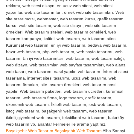
reklamı, web sitesi dizayn, en ucuz web sitesi, web sitesi
yapanlar, web site tasarımları, örnek web site tasarımları. Web
site tasarımcısı, webmaster, web tasarım kursu, grafik tasarım
kursu, web site tasarımı, web site dizayn, web site tasarım
örnekleri. Web tasarım siteleri, web tasarım örnekleri, web
tasarım kampanya, kaliteli web tasarım, web tasarım sitesi.
Kurumsal web tasarım, en iyi web tasarım, bedava web tasarım,
hazır web tasarım, php web tasarım, web sayfa tasarımı, web
tasarım. En iyi web tasarımları, web tasarım, web tasarımcılığı,
web dizayn, web tasarımlar, web sayfası tasarımları, web ajans,
web tasarı, web tasarımı nasıl yapılır, veb tasarım. İnternet sitesi
tasarlama, internet sitesi tasarımı, ucuz web tasarımı, web
tasarımı firmaları, site tasarım örnekleri, web tasarım nasıl
yapılır. Web tasarım paketleri, web tasarım ücretleri, kurumsal
tasarım, web tasarım firma, logo tasarım, grafik tasarım,
ekonomik web tasarım. İkitelli web tasarım, iosb web tasarım,
istoç web tasarım, başakşehir web tasarım, web tasarım
ikitelli,giyimkent web tasarım, tekstilkent web tasarım, bakırköy
web tasarım vb. anahtar kelimeler ile arama yaptınız.
Başakşehir Web Tasarım
Başakşehir Web Tasarım
Alba Sanayi