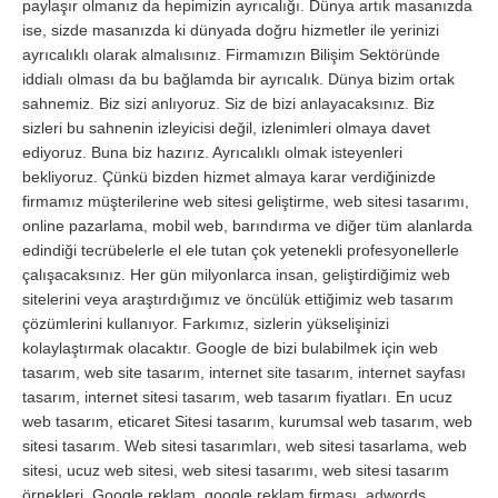
paylaşır olmanız da hepimizin ayrıcalığı. Dünya artık masanızda
ise, sizde masanızda ki dünyada doğru hizmetler ile yerinizi
ayrıcalıklı olarak almalısınız. Firmamızın Bilişim Sektöründe
iddialı olması da bu bağlamda bir ayrıcalık. Dünya bizim ortak
sahnemiz. Biz sizi anlıyoruz. Siz de bizi anlayacaksınız. Biz
sizleri bu sahnenin izleyicisi değil, izlenimleri olmaya davet
ediyoruz. Buna biz hazırız. Ayrıcalıklı olmak isteyenleri
bekliyoruz. Çünkü bizden hizmet almaya karar verdiğinizde
firmamız müşterilerine web sitesi geliştirme, web sitesi tasarımı,
online pazarlama, mobil web, barındırma ve diğer tüm alanlarda
edindiği tecrübelerle el ele tutan çok yetenekli profesyonellerle
çalışacaksınız. Her gün milyonlarca insan, geliştirdiğimiz web
sitelerini veya araştırdığımız ve öncülük ettiğimiz web tasarım
çözümlerini kullanıyor. Farkımız, sizlerin yükselişinizi
kolaylaştırmak olacaktır. Google de bizi bulabilmek için web
tasarım, web site tasarım, internet site tasarım, internet sayfası
tasarım, internet sitesi tasarım, web tasarım fiyatları. En ucuz
web tasarım, eticaret Sitesi tasarım, kurumsal web tasarım, web
sitesi tasarım. Web sitesi tasarımları, web sitesi tasarlama, web
sitesi, ucuz web sitesi, web sitesi tasarımı, web sitesi tasarım
örnekleri. Google reklam, google reklam firması, adwords