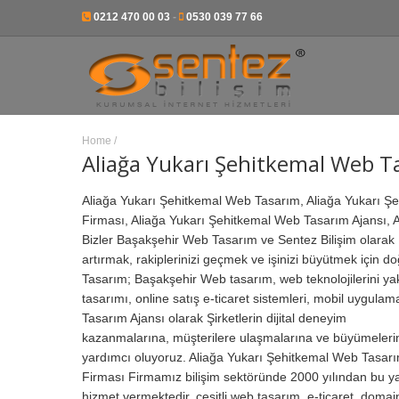
0212 470 00 03
-
0530 039 77 66
Home
/
Aliağa Yukarı Şehitkemal Web T
Aliağa Yukarı Şehitkemal Web Tasarım, Aliağa Yukarı Ş
Firması, Aliağa Yukarı Şehitkemal Web Tasarım Ajansı, 
Bizler Başakşehir Web Tasarım ve Sentez Bilişim olarak 
artırmak, rakiplerinizi geçmek ve işinizi büyütmek için d
Tasarım; Başakşehir Web tasarım, web teknolojilerini yak
tasarımı, online satış e-ticaret sistemleri, mobil uygulam
Tasarım Ajansı olarak Şirketlerin dijital deneyim
kazanmalarına, müşterilere ulaşmalarına ve büyümeleri
yardımcı oluyoruz. Aliağa Yukarı Şehitkemal Web Tasar
Firması Firmamız bilişim sektöründe 2000 yılından bu y
hizmet vermektedir, çeşitli web tasarım, e-ticaret, domai