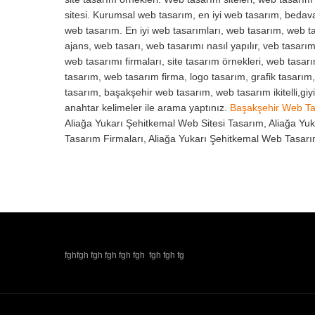
sitesi. Kurumsal web tasarım, en iyi web tasarım, beda
web tasarım. En iyi web tasarımları, web tasarım, web ta
ajans, web tasarı, web tasarımı nasıl yapılır, veb tasarım
web tasarımı firmaları, site tasarım örnekleri, web tasar
tasarım, web tasarım firma, logo tasarım, grafik tasarım
tasarım, başakşehir web tasarım, web tasarım ikitelli,gi
anahtar kelimeler ile arama yaptınız.
Başakşehir Web T
Aliağa Yukarı Şehitkemal Web Sitesi Tasarım, Aliağa Yu
Tasarım Firmaları, Aliağa Yukarı Şehitkemal Web Tasarı
fghfgh fgh fgh fgh fgh fgh fgh fg