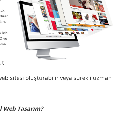
rak,
rtıran,
larız
 için
EO ve
lama
ut
eb sitesi oluşturabilir veya sürekli uzman
al Web Tasarım?