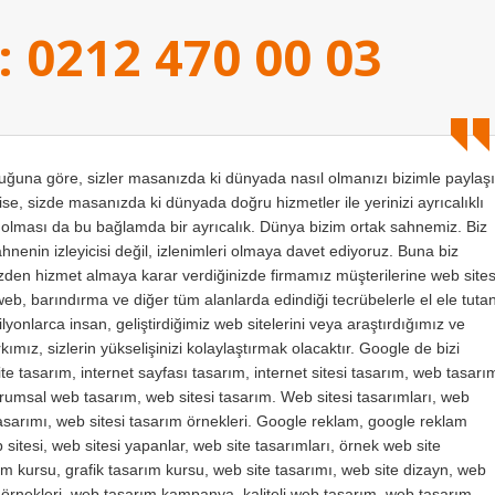
: 0212 470 00 03
na göre, sizler masanızda ki dünyada nasıl olmanızı bizimle paylaşı
se, sizde masanızda ki dünyada doğru hizmetler ile yerinizi ayrıcalıklı
ı olması da bu bağlamda bir ayrıcalık. Dünya bizim ortak sahnemiz. Biz
sahnenin izleyicisi değil, izlenimleri olmaya davet ediyoruz. Buna biz
bizden hizmet almaya karar verdiğinizde firmamız müşterilerine web sites
web, barındırma ve diğer tüm alanlarda edindiği tecrübelerle el ele tuta
yonlarca insan, geliştirdiğimiz web sitelerini veya araştırdığımız ve
ımız, sizlerin yükselişinizi kolaylaştırmak olacaktır. Google de bizi
te tasarım, internet sayfası tasarım, internet sitesi tasarım, web tasarı
kurumsal web tasarım, web sitesi tasarım. Web sitesi tasarımları, web
 tasarımı, web sitesi tasarım örnekleri. Google reklam, google reklam
sitesi, web sitesi yapanlar, web site tasarımları, örnek web site
m kursu, grafik tasarım kursu, web site tasarımı, web site dizayn, web
m örnekleri, web tasarım kampanya, kaliteli web tasarım, web tasarım