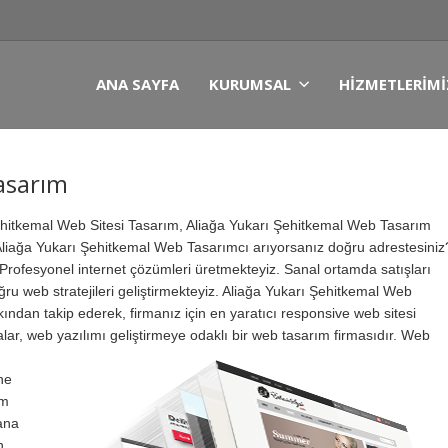
ANA SAYFA
KURUMSAL
HIZMETLERIMI
asarım
ehitkemal Web Sitesi Tasarım, Aliağa Yukarı Şehitkemal Web Tasarım
Aliağa Yukarı Şehitkemal Web Tasarımcı arıyorsanız doğru adrestesiniz
Profesyonel internet çözümleri üretmekteyiz. Sanal ortamda satışları
oğru web stratejileri geliştirmekteyiz. Aliağa Yukarı Şehitkemal Web
ından takip ederek, firmanız için en yaratıcı responsive web sitesi
alar, web yazılımı geliştirmeye odaklı bir web tasarım firmasıdır.
Web
ne
ım
ana
n