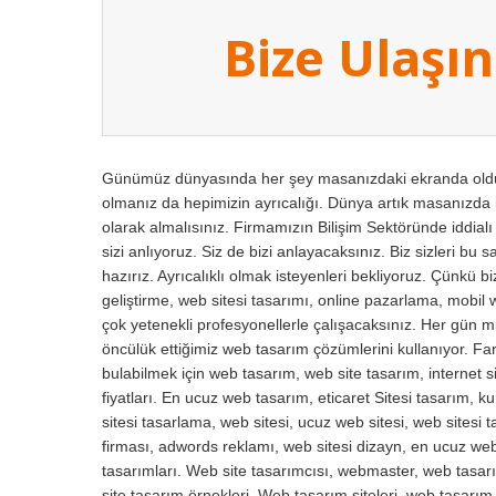
Bize Ulaşın
Günümüz dünyasında her şey masanızdaki ekranda olduğu
olmanız da hepimizin ayrıcalığı. Dünya artık masanızda i
olarak almalısınız. Firmamızın Bilişim Sektöründe iddial
sizi anlıyoruz. Siz de bizi anlayacaksınız. Biz sizleri bu 
hazırız. Ayrıcalıklı olmak isteyenleri bekliyoruz. Çünkü 
geliştirme, web sitesi tasarımı, online pazarlama, mobil 
çok yetenekli profesyonellerle çalışacaksınız. Her gün mil
öncülük ettiğimiz web tasarım çözümlerini kullanıyor. Fark
bulabilmek için web tasarım, web site tasarım, internet si
fiyatları. En ucuz web tasarım, eticaret Sitesi tasarım, 
sitesi tasarlama, web sitesi, ucuz web sitesi, web sitesi
firması, adwords reklamı, web sitesi dizayn, en ucuz web 
tasarımları. Web site tasarımcısı, webmaster, web tasarı
site tasarım örnekleri. Web tasarım siteleri, web tasarı