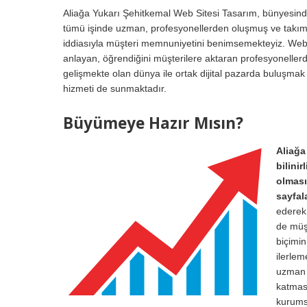
Aliağa Yukarı Şehitkemal Web Sitesi Tasarım, bünyesinde
tümü işinde uzman, profesyonellerden oluşmuş ve takı
iddiasıyla müşteri memnuniyetini benimsemekteyiz. Web ta
anlayan, öğrendiğini müşterilere aktaran profesyonellerd
gelişmekte olan dünya ile ortak dijital pazarda buluşmak 
hizmeti de sunmaktadır.
Büyümeye Hazır Mısın?
Aliağa
bilinir
olması
sayfal
ederek,
de müşt
biçimin
ilerle
uzman 
katması
kurumsa