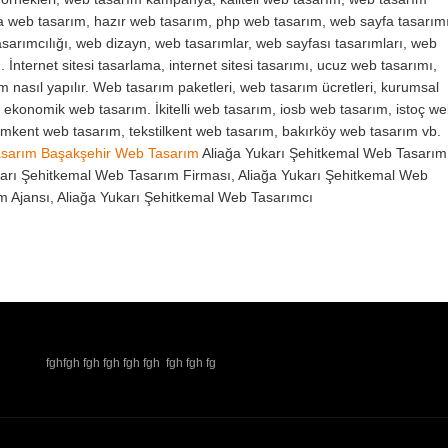
va web tasarım, hazır web tasarım, php web tasarım, web sayfa tasarımı
sarımcılığı, web dizayn, web tasarımlar, web sayfası tasarımları, web
. İnternet sitesi tasarlama, internet sitesi tasarımı, ucuz web tasarımı,
ım nasıl yapılır. Web tasarım paketleri, web tasarım ücretleri, kurumsal
, ekonomik web tasarım. İkitelli web tasarım, iosb web tasarım, istoç w
yimkent web tasarım, tekstilkent web tasarım, bakırköy web tasarım vb.
asarım
Başakşehir Web Tasarım
Aliağa Yukarı Şehitkemal Web Tasarım
karı Şehitkemal Web Tasarım Firması, Aliağa Yukarı Şehitkemal Web
m Ajansı, Aliağa Yukarı Şehitkemal Web Tasarımcı
fghfgh fgh fgh fgh fgh fgh fgh fg