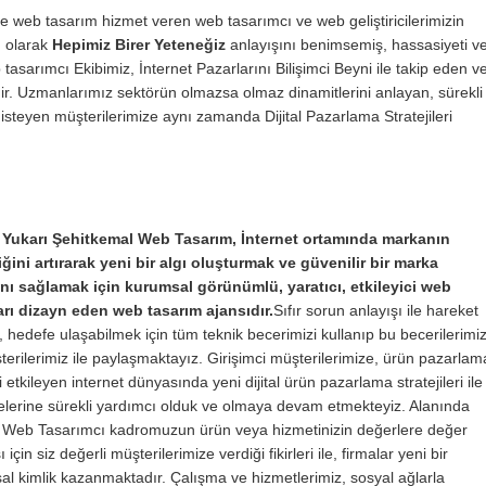
 web tasarım hizmet veren web tasarımcı ve web geliştiricilerimizin
m olarak
Hepimiz Birer Yeteneğiz
anlayışını benimsemiş, hassasiyeti v
sarımcı Ekibimiz, İnternet Pazarlarını Bilişimci Beyni ile takip eden v
ir. Uzmanlarımız sektörün olmazsa olmaz dinamitlerini anlayan, sürekli
isteyen müşterilerimize aynı zamanda Dijital Pazarlama Stratejileri
 Yukarı Şehitkemal Web Tasarım, İnternet ortamında markanın
liğini artırarak yeni bir algı oluşturmak ve güvenilir bir marka
nı sağlamak için kurumsal görünümlü, yaratıcı, etkileyici web
arı dizayn eden web tasarım ajansıdır.
Sıfır sorun anlayışı ile hareket
 hedefe ulaşabilmek için tüm teknik becerimizi kullanıp bu becerilerimiz
erilerimiz ile paylaşmaktayız. Girişimci müşterilerimize, ürün pazarlam
i etkileyen internet dünyasında yeni dijital ürün pazarlama stratejileri ile
melerine sürekli yardımcı olduk ve olmaya devam etmekteyiz. Alanında
Web Tasarımcı kadromuzun ürün veya hizmetinizin değerlere değer
 için siz değerli müşterilerimize verdiği fikirleri ile, firmalar yeni bir
l kimlik kazanmaktadır. Çalışma ve hizmetlerimiz, sosyal ağlarla