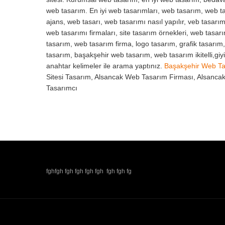
web tasarım. En iyi web tasarımları, web tasarım, web ta
ajans, web tasarı, web tasarımı nasıl yapılır, veb tasarım
web tasarımı firmaları, site tasarım örnekleri, web tasar
tasarım, web tasarım firma, logo tasarım, grafik tasarım
tasarım, başakşehir web tasarım, web tasarım ikitelli,gi
anahtar kelimeler ile arama yaptınız.
Başakşehir Web T
Sitesi Tasarım, Alsancak Web Tasarım Firması, Alsanca
Tasarımcı
fghfgh fgh fgh fgh fgh fgh fgh fg