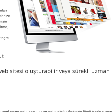
nları
tlenize
mizin
tirme,
ntegre
ut
eb sitesi oluşturabilir veya sürekli uzman
zmet veren web tasarımcı ve web geliştiricilerimizin tümü işinde uzma