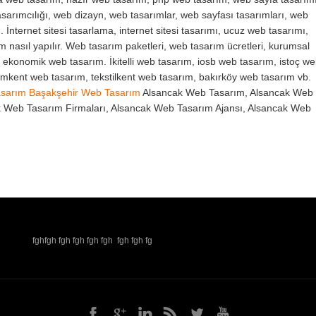
sarımcılığı, web dizayn, web tasarımlar, web sayfası tasarımları, web
. İnternet sitesi tasarlama, internet sitesi tasarımı, ucuz web tasarımı,
ım nasıl yapılır. Web tasarım paketleri, web tasarım ücretleri, kurumsal
, ekonomik web tasarım. İkitelli web tasarım, iosb web tasarım, istoç w
yimkent web tasarım, tekstilkent web tasarım, bakırköy web tasarım vb.
asarım
Başakşehir Web Tasarım
Alsancak Web Tasarım, Alsancak Web
k Web Tasarım Firmaları, Alsancak Web Tasarım Ajansı, Alsancak Web
fghfgh fgh fgh fgh fgh fgh fgh fg