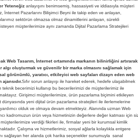
er Yeteneğiz
anlayışını benimsemiş, hassasiyeti ve iddiasıyla müşteri
nternet Pazarlarını Bilişimci Beyni ile takip eden ve anlayan,
larımız sektörün olmazsa olmaz dinamitlerini anlayan, sürekli
isteyen müşterilerimize aynı zamanda Dijital Pazarlama Stratejileri
ak Web Tasarım, İnternet ortamında markanın bilinirliğini artırarak
ir algı oluşturmak ve güvenilir bir marka olmasını sağlamak için
al görünümlü, yaratıcı, etkileyici web sayfaları dizayn eden web
m ajansıdır.
Sıfır sorun anlayışı ile hareket ederek, hedefe ulaşabilmek
m teknik becerimizi kullanıp bu becerilerimizi de müşterilerimiz ile
aktayız. Girişimci müşterilerimize, ürün pazarlama biçimini etkileyen
t dünyasında yeni dijital ürün pazarlama stratejileri ile ilerlemelerine
i yardımcı olduk ve olmaya devam etmekteyiz. Alanında uzman Web
mcı kadromuzun ürün veya hizmetinizin değerlere değer katması için si
 müşterilerimize verdiği fikirleri ile, firmalar yeni bir kurumsal kimlik
ktadır. Çalışma ve hizmetlerimiz, sosyal ağlarla kolaylıkla entgere
nı sağlayan her alanda çok harika seçenekler sunumuyla sanal