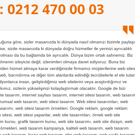
: 0212 470 00 03
na göre, sizler masanızda ki dünyada nasıl olmanızı bizimle paylaşı
se, sizde masanızda ki dünyada doğru hizmetler ile yerinizi ayrıcalıklı
ı olması da bu bağlamda bir ayrıcalık. Dünya bizim ortak sahnemiz. Biz
sahnenin izleyicisi değil, izlenimleri olmaya davet ediyoruz. Buna biz
bizden hizmet almaya karar verdiğinizde firmamız müşterilerine web sites
web, barındırma ve diğer tüm alanlarda edindiği tecrübelerle el ele tuta
yonlarca insan, geliştirdiğimiz web sitelerini veya araştırdığımız ve
ımız, sizlerin yükselişinizi kolaylaştırmak olacaktır. Google de bizi
te tasarım, internet sayfası tasarım, internet sitesi tasarım, web tasarı
kurumsal web tasarım, web sitesi tasarım. Web sitesi tasarımları, web
 tasarımı, web sitesi tasarım örnekleri. Google reklam, google reklam
sitesi, web sitesi yapanlar, web site tasarımları, örnek web site
m kursu, grafik tasarım kursu, web site tasarımı, web site dizayn, web
m örnekleri, web tasarım kampanya, kaliteli web tasarım, web tasarım
va web tasarım, hazır web tasarım, php web tasarım, web sayfa tasarımı