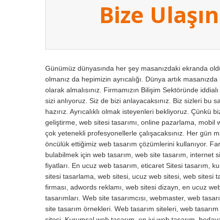
Bize Ulaşın
Günümüz dünyasında her şey masanızdaki ekranda olduğu
olmanız da hepimizin ayrıcalığı. Dünya artık masanızda i
olarak almalısınız. Firmamızın Bilişim Sektöründe iddial
sizi anlıyoruz. Siz de bizi anlayacaksınız. Biz sizleri bu 
hazırız. Ayrıcalıklı olmak isteyenleri bekliyoruz. Çünkü 
geliştirme, web sitesi tasarımı, online pazarlama, mobil 
çok yetenekli profesyonellerle çalışacaksınız. Her gün mil
öncülük ettiğimiz web tasarım çözümlerini kullanıyor. Fark
bulabilmek için web tasarım, web site tasarım, internet si
fiyatları. En ucuz web tasarım, eticaret Sitesi tasarım, 
sitesi tasarlama, web sitesi, ucuz web sitesi, web sitesi
firması, adwords reklamı, web sitesi dizayn, en ucuz web 
tasarımları. Web site tasarımcısı, webmaster, web tasarı
site tasarım örnekleri. Web tasarım siteleri, web tasarı
sitesi. Kurumsal web tasarım, en iyi web tasarım, beda