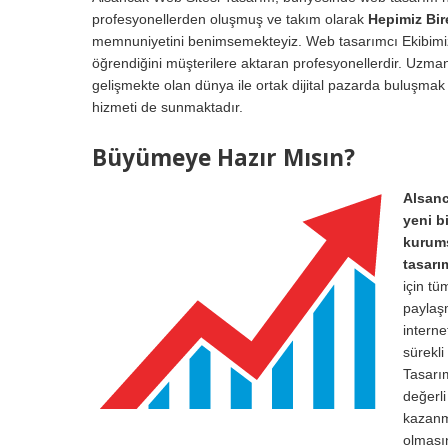
profesyonellerden oluşmuş ve takım olarak
Hepimiz Bir
memnuniyetini benimsemekteyiz. Web tasarımcı Ekibimiz, İ
öğrendiğini müşterilere aktaran profesyonellerdir. Uzman
gelişmekte olan dünya ile ortak dijital pazarda buluşmak 
hizmeti de sunmaktadır.
Büyümeye Hazır Mısın?
Alsanc
yeni b
kurums
tasarı
için tü
paylaşm
interne
sürekl
Tasarı
değerli
kazanma
olması