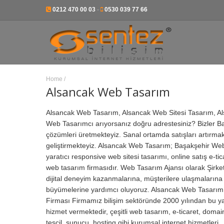
0212 470 00 03
-
0530 039 77 66
Home
/
Alsancak Web Tasarım
Alsancak Web Tasarım, Alsancak Web Sitesi Tasarım, A
Web Tasarımcı arıyorsanız doğru adrestesiniz? Bizler B
çözümleri üretmekteyiz. Sanal ortamda satışları artırmak,
geliştirmekteyiz. Alsancak Web Tasarım; Başakşehir Web t
yaratıcı responsive web sitesi tasarımı, online satış e-ti
web tasarım firmasıdır.
Web Tasarım Ajansı olarak Şirket
dijital deneyim kazanmalarına, müşterilere ulaşmalarına
büyümelerine yardımcı oluyoruz. Alsancak Web Tasarım
Firması Firmamız bilişim sektöründe 2000 yılından bu y
hizmet vermektedir, çeşitli web tasarım, e-ticaret, domai
tescil, sunucu, hosting gibi kurumsal internet hizmetleri