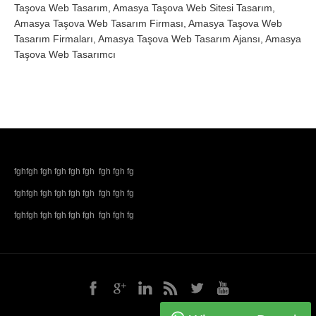
Taşova Web Tasarım, Amasya Taşova Web Sitesi Tasarım,
Amasya Taşova Web Tasarım Firması, Amasya Taşova Web
Tasarım Firmaları, Amasya Taşova Web Tasarım Ajansı, Amasya
Taşova Web Tasarımcı
fghfgh fgh fgh fgh fgh fgh fgh fg
fghfgh fgh fgh fgh fgh fgh fgh fg
fghfgh fgh fgh fgh fgh fgh fgh fg