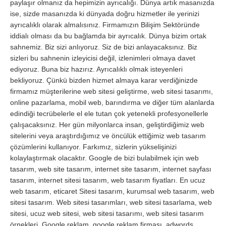
paylaşır olmanız da hepimizin ayrıcalığı. Dünya artık masanızda
ise, sizde masanızda ki dünyada doğru hizmetler ile yerinizi
ayrıcalıklı olarak almalısınız. Firmamızın Bilişim Sektöründe
iddialı olması da bu bağlamda bir ayrıcalık. Dünya bizim ortak
sahnemiz. Biz sizi anlıyoruz. Siz de bizi anlayacaksınız. Biz
sizleri bu sahnenin izleyicisi değil, izlenimleri olmaya davet
ediyoruz. Buna biz hazırız. Ayrıcalıklı olmak isteyenleri
bekliyoruz. Çünkü bizden hizmet almaya karar verdiğinizde
firmamız müşterilerine web sitesi geliştirme, web sitesi tasarımı,
online pazarlama, mobil web, barındırma ve diğer tüm alanlarda
edindiği tecrübelerle el ele tutan çok yetenekli profesyonellerle
çalışacaksınız. Her gün milyonlarca insan, geliştirdiğimiz web
sitelerini veya araştırdığımız ve öncülük ettiğimiz web tasarım
çözümlerini kullanıyor. Farkımız, sizlerin yükselişinizi
kolaylaştırmak olacaktır. Google de bizi bulabilmek için web
tasarım, web site tasarım, internet site tasarım, internet sayfası
tasarım, internet sitesi tasarım, web tasarım fiyatları. En ucuz
web tasarım, eticaret Sitesi tasarım, kurumsal web tasarım, web
sitesi tasarım. Web sitesi tasarımları, web sitesi tasarlama, web
sitesi, ucuz web sitesi, web sitesi tasarımı, web sitesi tasarım
örnekleri. Google reklam, google reklam firması, adwords