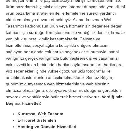
de müşterilerimiz ile paylaşmaktayız. Girişimci müşterilerimize,
ürün pazarlama biçimini etkileyen internet dünyasında yeni dijital
ürün pazarlama stratejileri ile ilerlemelerine sürekli yardımcı
olduk ve olmaya devam etmekteyiz. Alanında uzman Web
Tasarımcı kadromuzun ürün veya hizmetinizin değerlere değer
katması için siz değerli müşterilerimize verdiği fikirleri ile, firmalar
yeni bir kurumsal kimlik kazanmaktadır. Çalışma ve
hizmetlerimiz, sosyal ağlarla kolaylıkla entgere olmasını
sağlayan her alanda çok harika seçenekler sunumuyla sanal
varlığınızı gerçek varlığınızla bütünleştirerek iş ve yaşamınızı
çok lezzetli kılan birbirinden harika sayfa tasarımları, harika ara
yüz seçenekleri içinde yüksek çözünürlüklü fotoğraflar ile
anlatılmak istenilenleri anlaşılır kılmaktadır. Sentez Bilişim,
günümüz dünyasında web hizmetlerinin ve web sitesinin
olmazsa olmazlığına, etkileyici ve dinamik olduğunu gerçekten
severek ve yaptıklarıyla övünerek hizmet veriyoruz.
Verdiğimiz
Başlıca Hizmetler:
Kurumsal Web Tasarım
E-Ticaret Sistemleri
Hosting ve Domain Hizmetleri