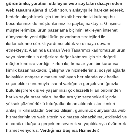
görünümlü, yaratıcı, etkileyici web sayfaları dizayn eden
web tasarım ajansıdır.
Sıfır sorun anlayışı ile hareket ederek,
hedefe ulaşabilmek için tüm teknik becerimizi kullanıp bu
becerilerimizi de müşterilerimiz ile paylaşmaktayız. Girişimci
müşterilerimize, ürün pazarlama biçimini etkileyen internet
dünyasında yeni dijital ürün pazarlama stratejileri ile
ilerlemelerine sürekli yardımcı olduk ve olmaya devam
etmekteyiz. Alanında uzman Web Tasarımcı kadromuzun ürün
veya hizmetinizin değerlere değer katması için siz değerli
müşterilerimize verdiği fikirleri ile, firmalar yeni bir kurumsal
kimlik kazanmaktadır. Çalışma ve hizmetlerimiz, sosyal ağlarla
kolaylıkla entgere olmasını sağlayan her alanda çok harika
seçenekler sunumuyla sanal varlığınızı gerçek varlığınızla
bütünleştirerek iş ve yaşamınızı çok lezzetli kılan birbirinden
harika sayfa tasarımları, harika ara yüz seçenekleri içinde
yüksek çözünürlüklü fotoğraflar ile anlatılmak istenilenleri
anlaşılır kılmaktadır. Sentez Bilişim, günümüz dünyasında web
hizmetlerinin ve web sitesinin olmazsa olmazlığına, etkileyici ve
dinamik olduğunu gerçekten severek ve yaptıklarıyla övünerek
hizmet veriyoruz.
Verdiğimiz Başlıca Hizmetler: