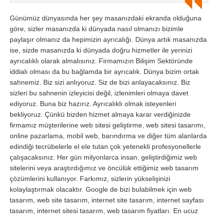
Günümüz dünyasında her şey masanızdaki ekranda olduğuna
göre, sizler masanızda ki dünyada nasıl olmanızı bizimle
paylaşır olmanız da hepimizin ayrıcalığı. Dünya artık masanızda
ise, sizde masanızda ki dünyada doğru hizmetler ile yerinizi
ayrıcalıklı olarak almalısınız. Firmamızın Bilişim Sektöründe
iddialı olması da bu bağlamda bir ayrıcalık. Dünya bizim ortak
sahnemiz. Biz sizi anlıyoruz. Siz de bizi anlayacaksınız. Biz
sizleri bu sahnenin izleyicisi değil, izlenimleri olmaya davet
ediyoruz. Buna biz hazırız. Ayrıcalıklı olmak isteyenleri
bekliyoruz. Çünkü bizden hizmet almaya karar verdiğinizde
firmamız müşterilerine web sitesi geliştirme, web sitesi tasarımı,
online pazarlama, mobil web, barındırma ve diğer tüm alanlarda
edindiği tecrübelerle el ele tutan çok yetenekli profesyonellerle
çalışacaksınız. Her gün milyonlarca insan, geliştirdiğimiz web
sitelerini veya araştırdığımız ve öncülük ettiğimiz web tasarım
çözümlerini kullanıyor. Farkımız, sizlerin yükselişinizi
kolaylaştırmak olacaktır. Google de bizi bulabilmek için web
tasarım, web site tasarım, internet site tasarım, internet sayfası
tasarım, internet sitesi tasarım, web tasarım fiyatları. En ucuz