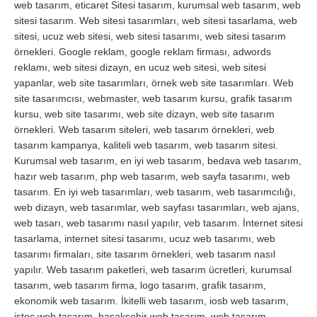
web tasarım, eticaret Sitesi tasarım, kurumsal web tasarım, web
sitesi tasarım. Web sitesi tasarımları, web sitesi tasarlama, web
sitesi, ucuz web sitesi, web sitesi tasarımı, web sitesi tasarım
örnekleri. Google reklam, google reklam firması, adwords
reklamı, web sitesi dizayn, en ucuz web sitesi, web sitesi
yapanlar, web site tasarımları, örnek web site tasarımları. Web
site tasarımcısı, webmaster, web tasarım kursu, grafik tasarım
kursu, web site tasarımı, web site dizayn, web site tasarım
örnekleri. Web tasarım siteleri, web tasarım örnekleri, web
tasarım kampanya, kaliteli web tasarım, web tasarım sitesi.
Kurumsal web tasarım, en iyi web tasarım, bedava web tasarım,
hazır web tasarım, php web tasarım, web sayfa tasarımı, web
tasarım. En iyi web tasarımları, web tasarım, web tasarımcılığı,
web dizayn, web tasarımlar, web sayfası tasarımları, web ajans,
web tasarı, web tasarımı nasıl yapılır, veb tasarım. İnternet sitesi
tasarlama, internet sitesi tasarımı, ucuz web tasarımı, web
tasarımı firmaları, site tasarım örnekleri, web tasarım nasıl
yapılır. Web tasarım paketleri, web tasarım ücretleri, kurumsal
tasarım, web tasarım firma, logo tasarım, grafik tasarım,
ekonomik web tasarım. İkitelli web tasarım, iosb web tasarım,
istoç web tasarım, başakşehir web tasarım, web tasarım