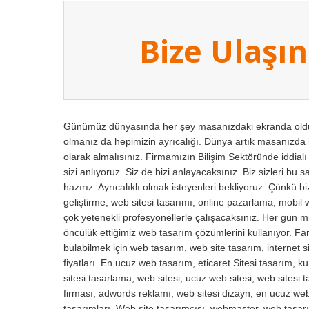
Bize Ulaşın
Günümüz dünyasında her şey masanızdaki ekranda olduğu
olmanız da hepimizin ayrıcalığı. Dünya artık masanızda i
olarak almalısınız. Firmamızın Bilişim Sektöründe iddial
sizi anlıyoruz. Siz de bizi anlayacaksınız. Biz sizleri bu 
hazırız. Ayrıcalıklı olmak isteyenleri bekliyoruz. Çünkü 
geliştirme, web sitesi tasarımı, online pazarlama, mobil 
çok yetenekli profesyonellerle çalışacaksınız. Her gün mil
öncülük ettiğimiz web tasarım çözümlerini kullanıyor. Fark
bulabilmek için web tasarım, web site tasarım, internet si
fiyatları. En ucuz web tasarım, eticaret Sitesi tasarım, 
sitesi tasarlama, web sitesi, ucuz web sitesi, web sitesi
firması, adwords reklamı, web sitesi dizayn, en ucuz web 
tasarımları. Web site tasarımcısı, webmaster, web tasarı