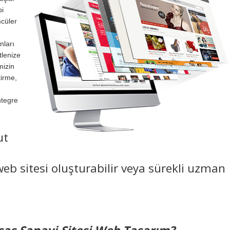
bi
mcüler
nları
tlenize
mizin
tirme,
ntegre
ut
eb sitesi oluşturabilir veya sürekli uzman