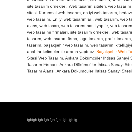
site tasarım örnekleri. Web tasarım siteleri, web tasarı
sitesi. Kurumsal web tasarım, en iyi web tasarım, beda
web tasarım. En iyi web tasarımları, web tasarım, web ta
ajans, web tasarı, web tasarımı nasıl yapılır, veb tasarım
web tasarımı firmaları, site tasarım örnekleri, web tasar
tasarım, web tasarım firma, logo tasarım, grafik tasarım
tasarım, başakşehir web tasarım, web tasarım ikitelli,gi
anahtar kelimeler ile arama yaptınız.
Başakşehir Web T
Sitesi Web Tasarım, Ankara Dökümcüler İhtisas Sanayi S
Tasarım Firması, Ankara Dökümcüler İhtisas Sanayi Site
Tasarım Ajansı, Ankara Dökümcüler İhtisas Sanayi Sites
fghfgh fgh fgh fgh fgh fgh fgh fg