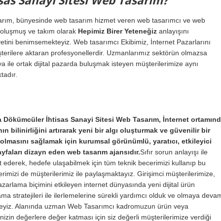
as Sanayi Sitesi Web Tasarım?
sarım, bünyesinde web tasarım hizmet veren web tasarımcı ve web
n oluşmuş ve takım olarak
Hepimiz Birer Yeteneğiz
anlayışını
tini benimsemekteyiz. Web tasarımcı Ekibimiz, İnternet Pazarlarını
üşterilere aktaran profesyonellerdir. Uzmanlarımız sektörün olmazsa
a ile ortak dijital pazarda buluşmak isteyen müşterilerimize aynı
tadır.
 Dökümcüler İhtisas Sanayi Sitesi Web Tasarım, İnternet ortamın
n bilinirliğini artırarak yeni bir algı oluşturmak ve güvenilir bir
olmasını sağlamak için kurumsal görünümlü, yaratıcı, etkileyici
yfaları dizayn eden web tasarım ajansıdır.
Sıfır sorun anlayışı ile
 ederek, hedefe ulaşabilmek için tüm teknik becerimizi kullanıp bu
erimizi de müşterilerimiz ile paylaşmaktayız. Girişimci müşterilerimize,
zarlama biçimini etkileyen internet dünyasında yeni dijital ürün
ma stratejileri ile ilerlemelerine sürekli yardımcı olduk ve olmaya deva
eyiz. Alanında uzman Web Tasarımcı kadromuzun ürün veya
nizin değerlere değer katması için siz değerli müşterilerimize verdiği