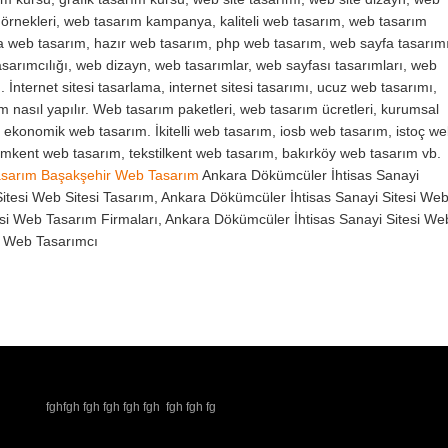
m örnekleri, web tasarım kampanya, kaliteli web tasarım, web tasarım
va web tasarım, hazır web tasarım, php web tasarım, web sayfa tasarımı
sarımcılığı, web dizayn, web tasarımlar, web sayfası tasarımları, web
. İnternet sitesi tasarlama, internet sitesi tasarımı, ucuz web tasarımı,
ım nasıl yapılır. Web tasarım paketleri, web tasarım ücretleri, kurumsal
, ekonomik web tasarım. İkitelli web tasarım, iosb web tasarım, istoç w
yimkent web tasarım, tekstilkent web tasarım, bakırköy web tasarım vb.
asarım
Başakşehir Web Tasarım
Ankara Dökümcüler İhtisas Sanayi
itesi Web Sitesi Tasarım, Ankara Dökümcüler İhtisas Sanayi Sitesi We
si Web Tasarım Firmaları, Ankara Dökümcüler İhtisas Sanayi Sitesi We
i Web Tasarımcı
fghfgh fgh fgh fgh fgh fgh fgh fg