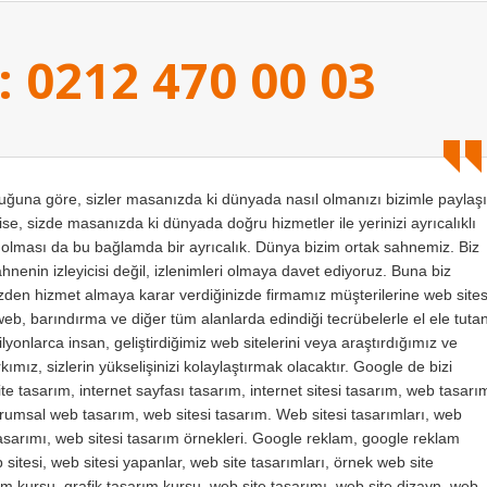
: 0212 470 00 03
na göre, sizler masanızda ki dünyada nasıl olmanızı bizimle paylaşı
se, sizde masanızda ki dünyada doğru hizmetler ile yerinizi ayrıcalıklı
ı olması da bu bağlamda bir ayrıcalık. Dünya bizim ortak sahnemiz. Biz
sahnenin izleyicisi değil, izlenimleri olmaya davet ediyoruz. Buna biz
bizden hizmet almaya karar verdiğinizde firmamız müşterilerine web sites
web, barındırma ve diğer tüm alanlarda edindiği tecrübelerle el ele tuta
yonlarca insan, geliştirdiğimiz web sitelerini veya araştırdığımız ve
ımız, sizlerin yükselişinizi kolaylaştırmak olacaktır. Google de bizi
te tasarım, internet sayfası tasarım, internet sitesi tasarım, web tasarı
kurumsal web tasarım, web sitesi tasarım. Web sitesi tasarımları, web
 tasarımı, web sitesi tasarım örnekleri. Google reklam, google reklam
sitesi, web sitesi yapanlar, web site tasarımları, örnek web site
m kursu, grafik tasarım kursu, web site tasarımı, web site dizayn, web