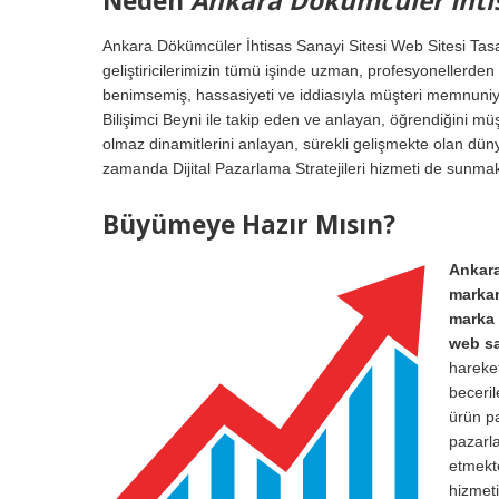
Neden
Ankara Dökümcüler İhtis
Ankara Dökümcüler İhtisas Sanayi Sitesi Web Sitesi Ta
geliştiricilerimizin tümü işinde uzman, profesyonellerde
benimsemiş, hassasiyeti ve iddiasıyla müşteri memnuniye
Bilişimci Beyni ile takip eden ve anlayan, öğrendiğini m
olmaz dinamitlerini anlayan, sürekli gelişmekte olan düny
zamanda Dijital Pazarlama Stratejileri hizmeti de sunmak
Büyümeye Hazır Mısın?
Ankara
markanı
marka 
web sa
hareket
beceril
ürün pa
pazarla
etmekt
hizmeti