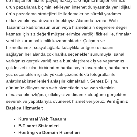
de müşterilerimiz ile paylaşmaktayız. Girişimci müşterilerimize,
ürün pazarlama biçimini etkileyen internet dünyasında yeni dijital
ürün pazarlama stratejileri ile ilerlemelerine sürekli yardımcı
olduk ve olmaya devam etmekteyiz. Alanında uzman Web
Tasarımcı kadromuzun ürün veya hizmetinizin değerlere değer
katması için siz değerli müşterilerimize verdiği fikirleri ile, firmalar
yeni bir kurumsal kimlik kazanmaktadır. Çalışma ve
hizmetlerimiz, sosyal ağlarla kolaylıkla entgere olmasını
sağlayan her alanda çok harika seçenekler sunumuyla sanal
varlığınızı gerçek varlığınızla bütünleştirerek iş ve yaşamınızı
çok lezzetli kılan birbirinden harika sayfa tasarımları, harika ara
yüz seçenekleri içinde yüksek çözünürlüklü fotoğraflar ile
anlatılmak istenilenleri anlaşılır kılmaktadır. Sentez Bilişim,
günümüz dünyasında web hizmetlerinin ve web sitesinin
olmazsa olmazlığına, etkileyici ve dinamik olduğunu gerçekten
severek ve yaptıklarıyla övünerek hizmet veriyoruz.
Verdiğimiz
Başlıca Hizmetler:
Kurumsal Web Tasarım
E-Ticaret Sistemleri
Hosting ve Domain Hizmetleri