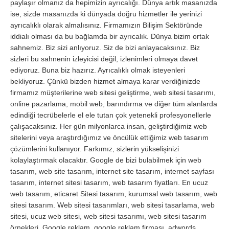
paylaşır olmanız da hepimizin ayrıcalığı. Dünya artık masanızda
ise, sizde masanızda ki dünyada doğru hizmetler ile yerinizi
ayrıcalıklı olarak almalısınız. Firmamızın Bilişim Sektöründe
iddialı olması da bu bağlamda bir ayrıcalık. Dünya bizim ortak
sahnemiz. Biz sizi anlıyoruz. Siz de bizi anlayacaksınız. Biz
sizleri bu sahnenin izleyicisi değil, izlenimleri olmaya davet
ediyoruz. Buna biz hazırız. Ayrıcalıklı olmak isteyenleri
bekliyoruz. Çünkü bizden hizmet almaya karar verdiğinizde
firmamız müşterilerine web sitesi geliştirme, web sitesi tasarımı,
online pazarlama, mobil web, barındırma ve diğer tüm alanlarda
edindiği tecrübelerle el ele tutan çok yetenekli profesyonellerle
çalışacaksınız. Her gün milyonlarca insan, geliştirdiğimiz web
sitelerini veya araştırdığımız ve öncülük ettiğimiz web tasarım
çözümlerini kullanıyor. Farkımız, sizlerin yükselişinizi
kolaylaştırmak olacaktır. Google de bizi bulabilmek için web
tasarım, web site tasarım, internet site tasarım, internet sayfası
tasarım, internet sitesi tasarım, web tasarım fiyatları. En ucuz
web tasarım, eticaret Sitesi tasarım, kurumsal web tasarım, web
sitesi tasarım. Web sitesi tasarımları, web sitesi tasarlama, web
sitesi, ucuz web sitesi, web sitesi tasarımı, web sitesi tasarım
örnekleri. Google reklam, google reklam firması, adwords