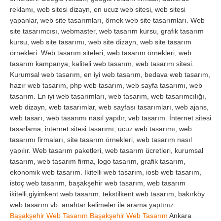
reklamı, web sitesi dizayn, en ucuz web sitesi, web sitesi
yapanlar, web site tasarımları, örnek web site tasarımları. Web
site tasarımcısı, webmaster, web tasarım kursu, grafik tasarım
kursu, web site tasarımı, web site dizayn, web site tasarım
örnekleri. Web tasarım siteleri, web tasarım örnekleri, web
tasarım kampanya, kaliteli web tasarım, web tasarım sitesi.
Kurumsal web tasarım, en iyi web tasarım, bedava web tasarım,
hazır web tasarım, php web tasarım, web sayfa tasarımı, web
tasarım. En iyi web tasarımları, web tasarım, web tasarımcılığı,
web dizayn, web tasarımlar, web sayfası tasarımları, web ajans,
web tasarı, web tasarımı nasıl yapılır, veb tasarım. İnternet sitesi
tasarlama, internet sitesi tasarımı, ucuz web tasarımı, web
tasarımı firmaları, site tasarım örnekleri, web tasarım nasıl
yapılır. Web tasarım paketleri, web tasarım ücretleri, kurumsal
tasarım, web tasarım firma, logo tasarım, grafik tasarım,
ekonomik web tasarım. İkitelli web tasarım, iosb web tasarım,
istoç web tasarım, başakşehir web tasarım, web tasarım
ikitelli,giyimkent web tasarım, tekstilkent web tasarım, bakırköy
web tasarım vb. anahtar kelimeler ile arama yaptınız.
Başakşehir Web Tasarım
Başakşehir Web Tasarım
Ankara