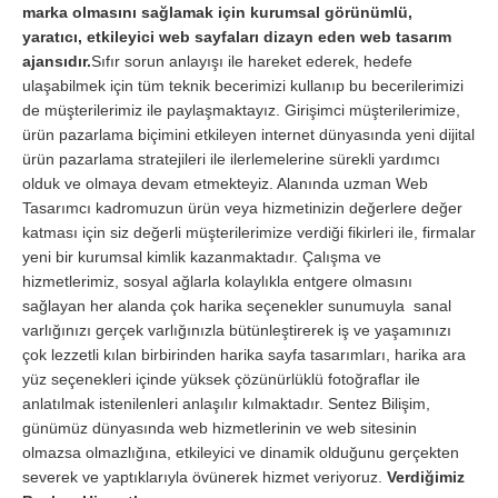
marka olmasını sağlamak için kurumsal görünümlü,
yaratıcı, etkileyici web sayfaları dizayn eden web tasarım
ajansıdır.
Sıfır sorun anlayışı ile hareket ederek, hedefe
ulaşabilmek için tüm teknik becerimizi kullanıp bu becerilerimizi
de müşterilerimiz ile paylaşmaktayız. Girişimci müşterilerimize,
ürün pazarlama biçimini etkileyen internet dünyasında yeni dijital
ürün pazarlama stratejileri ile ilerlemelerine sürekli yardımcı
olduk ve olmaya devam etmekteyiz. Alanında uzman Web
Tasarımcı kadromuzun ürün veya hizmetinizin değerlere değer
katması için siz değerli müşterilerimize verdiği fikirleri ile, firmalar
yeni bir kurumsal kimlik kazanmaktadır. Çalışma ve
hizmetlerimiz, sosyal ağlarla kolaylıkla entgere olmasını
sağlayan her alanda çok harika seçenekler sunumuyla sanal
varlığınızı gerçek varlığınızla bütünleştirerek iş ve yaşamınızı
çok lezzetli kılan birbirinden harika sayfa tasarımları, harika ara
yüz seçenekleri içinde yüksek çözünürlüklü fotoğraflar ile
anlatılmak istenilenleri anlaşılır kılmaktadır. Sentez Bilişim,
günümüz dünyasında web hizmetlerinin ve web sitesinin
olmazsa olmazlığına, etkileyici ve dinamik olduğunu gerçekten
severek ve yaptıklarıyla övünerek hizmet veriyoruz.
Verdiğimiz