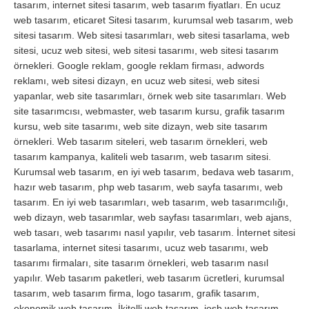
tasarım, internet sitesi tasarım, web tasarım fiyatları. En ucuz
web tasarım, eticaret Sitesi tasarım, kurumsal web tasarım, web
sitesi tasarım. Web sitesi tasarımları, web sitesi tasarlama, web
sitesi, ucuz web sitesi, web sitesi tasarımı, web sitesi tasarım
örnekleri. Google reklam, google reklam firması, adwords
reklamı, web sitesi dizayn, en ucuz web sitesi, web sitesi
yapanlar, web site tasarımları, örnek web site tasarımları. Web
site tasarımcısı, webmaster, web tasarım kursu, grafik tasarım
kursu, web site tasarımı, web site dizayn, web site tasarım
örnekleri. Web tasarım siteleri, web tasarım örnekleri, web
tasarım kampanya, kaliteli web tasarım, web tasarım sitesi.
Kurumsal web tasarım, en iyi web tasarım, bedava web tasarım,
hazır web tasarım, php web tasarım, web sayfa tasarımı, web
tasarım. En iyi web tasarımları, web tasarım, web tasarımcılığı,
web dizayn, web tasarımlar, web sayfası tasarımları, web ajans,
web tasarı, web tasarımı nasıl yapılır, veb tasarım. İnternet sitesi
tasarlama, internet sitesi tasarımı, ucuz web tasarımı, web
tasarımı firmaları, site tasarım örnekleri, web tasarım nasıl
yapılır. Web tasarım paketleri, web tasarım ücretleri, kurumsal
tasarım, web tasarım firma, logo tasarım, grafik tasarım,
ekonomik web tasarım. İkitelli web tasarım, iosb web tasarım,