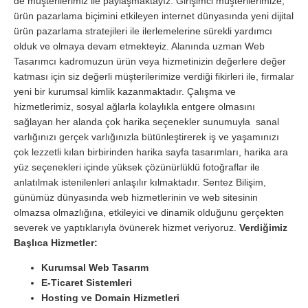
de müşterilerimiz ile paylaşmaktayız. Girişimci müşterilerimize,
ürün pazarlama biçimini etkileyen internet dünyasında yeni dijital
ürün pazarlama stratejileri ile ilerlemelerine sürekli yardımcı
olduk ve olmaya devam etmekteyiz. Alanında uzman Web
Tasarımcı kadromuzun ürün veya hizmetinizin değerlere değer
katması için siz değerli müşterilerimize verdiği fikirleri ile, firmalar
yeni bir kurumsal kimlik kazanmaktadır. Çalışma ve
hizmetlerimiz, sosyal ağlarla kolaylıkla entgere olmasını
sağlayan her alanda çok harika seçenekler sunumuyla sanal
varlığınızı gerçek varlığınızla bütünleştirerek iş ve yaşamınızı
çok lezzetli kılan birbirinden harika sayfa tasarımları, harika ara
yüz seçenekleri içinde yüksek çözünürlüklü fotoğraflar ile
anlatılmak istenilenleri anlaşılır kılmaktadır. Sentez Bilişim,
günümüz dünyasında web hizmetlerinin ve web sitesinin
olmazsa olmazlığına, etkileyici ve dinamik olduğunu gerçekten
severek ve yaptıklarıyla övünerek hizmet veriyoruz.
Verdiğimiz
Başlıca Hizmetler:
Kurumsal Web Tasarım
E-Ticaret Sistemleri
Hosting ve Domain Hizmetleri