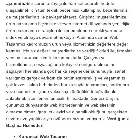
ajansıdır.
Sıfır sorun anlayışı ile hareket ederek, hedefe
ulaşabilmek için tüm teknik becerimizi kullanıp bu becerilerimizi
de müşterilerimiz ile paylaşmaktayız. Girişimci müşterilerimize,
ürün pazarlama biçimini etkileyen internet dünyasında yeni dijital
ürün pazarlama stratejileri ile ilerlemelerine sürekli yardımcı
olduk ve olmaya devam etmekteyiz. Alanında uzman Web
Tasarımcı kadromuzun ürün veya hizmetinizin değerlere değer
katması için siz değerli müşterilerimize verdiği fikirleri ile, firmalar
yeni bir kurumsal kimlik kazanmaktadır. Çalışma ve
hizmetlerimiz, sosyal ağlarla kolaylıkla entgere olmasını
sağlayan her alanda çok harika seçenekler sunumuyla sanal
varlığınızı gerçek varlığınızla bütünleştirerek iş ve yaşamınızı
çok lezzetli kılan birbirinden harika sayfa tasarımları, harika ara
yüz seçenekleri içinde yüksek çözünürlüklü fotoğraflar ile
anlatılmak istenilenleri anlaşılır kılmaktadır. Sentez Bilişim,
günümüz dünyasında web hizmetlerinin ve web sitesinin
olmazsa olmazlığına, etkileyici ve dinamik olduğunu gerçekten
severek ve yaptıklarıyla övünerek hizmet veriyoruz.
Verdiğimiz
Başlıca Hizmetler:
Kurumsal Web Tasarım