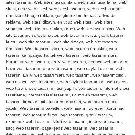
sitesi tasarım. Web sitesi tasarımları, web sitesi tasarlama, web
sitesi, ucuz web sitesi, web sitesi tasarımı, web sitesi tasarım
örnekleri. Google reklam, google reklam firması, adwords
reklamı, web sitesi dizayn, en ucuz web sitesi, web sitesi
yapanlar, web site tasarımları, örnek web site tasarımları. Web
site tasarımcısı, webmaster, web tasarım kursu, grafik tasarım
kursu, web site tasarımı, web site dizayn, web site tasarım
örnekleri. Web tasarım siteleri, web tasarım örnekleri, web
tasarım kampanya, kaliteli web tasarım, web tasarım sitesi.
Kurumsal web tasarım, en iyi web tasarım, bedava web tasarım,
hazır web tasarım, php web tasarım, web sayfa tasarımı, web
tasarım. En iyi web tasarımları, web tasarım, web tasarımcılığı,
web dizayn, web tasarımlar, web sayfası tasarımları, web ajans,
web tasarı, web tasarımı nasıl yapılır, veb tasarım. İnternet sitesi
tasarlama, internet sitesi tasarımı, ucuz web tasarımı, web
tasarımı firmaları, site tasarım örnekleri, web tasarım nasıl
yapılır. Web tasarım paketleri, web tasarım ücretleri, kurumsal
tasarım, web tasarım firma, logo tasarım, grafik tasarım,
ekonomik web tasarım. İkitelli web tasarım, iosb web tasarım,
istoç web tasarım, başakşehir web tasarım, web tasarım
ikitelli,giyimkent web tasarım, tekstilkent web tasarım, bakırköy