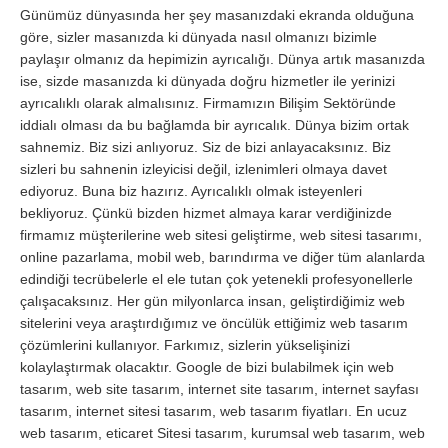
Günümüz dünyasında her şey masanızdaki ekranda olduğuna
göre, sizler masanızda ki dünyada nasıl olmanızı bizimle
paylaşır olmanız da hepimizin ayrıcalığı. Dünya artık masanızda
ise, sizde masanızda ki dünyada doğru hizmetler ile yerinizi
ayrıcalıklı olarak almalısınız. Firmamızın Bilişim Sektöründe
iddialı olması da bu bağlamda bir ayrıcalık. Dünya bizim ortak
sahnemiz. Biz sizi anlıyoruz. Siz de bizi anlayacaksınız. Biz
sizleri bu sahnenin izleyicisi değil, izlenimleri olmaya davet
ediyoruz. Buna biz hazırız. Ayrıcalıklı olmak isteyenleri
bekliyoruz. Çünkü bizden hizmet almaya karar verdiğinizde
firmamız müşterilerine web sitesi geliştirme, web sitesi tasarımı,
online pazarlama, mobil web, barındırma ve diğer tüm alanlarda
edindiği tecrübelerle el ele tutan çok yetenekli profesyonellerle
çalışacaksınız. Her gün milyonlarca insan, geliştirdiğimiz web
sitelerini veya araştırdığımız ve öncülük ettiğimiz web tasarım
çözümlerini kullanıyor. Farkımız, sizlerin yükselişinizi
kolaylaştırmak olacaktır. Google de bizi bulabilmek için web
tasarım, web site tasarım, internet site tasarım, internet sayfası
tasarım, internet sitesi tasarım, web tasarım fiyatları. En ucuz
web tasarım, eticaret Sitesi tasarım, kurumsal web tasarım, web