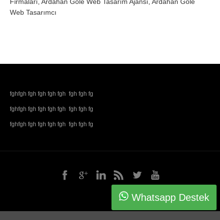
Firmaları, Ardahan Göle Web Tasarım Ajansı, Ardahan Göle
Web Tasarımcı
fghfgh fgh fgh fgh fgh fgh fgh fg
fghfgh fgh fgh fgh fgh fgh fgh fg
fghfgh fgh fgh fgh fgh fgh fgh fg
Whatsapp Destek