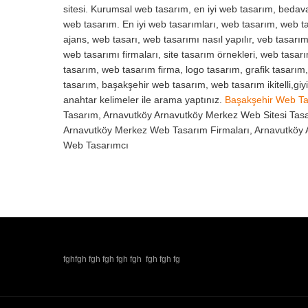
sitesi. Kurumsal web tasarım, en iyi web tasarım, beda
web tasarım. En iyi web tasarımları, web tasarım, web ta
ajans, web tasarı, web tasarımı nasıl yapılır, veb tasarım
web tasarımı firmaları, site tasarım örnekleri, web tasar
tasarım, web tasarım firma, logo tasarım, grafik tasarım
tasarım, başakşehir web tasarım, web tasarım ikitelli,gi
anahtar kelimeler ile arama yaptınız.
Başakşehir Web T
Tasarım, Arnavutköy Arnavutköy Merkez Web Sitesi Tas
Arnavutköy Merkez Web Tasarım Firmaları, Arnavutköy 
Web Tasarımcı
fghfgh fgh fgh fgh fgh fgh fgh fg