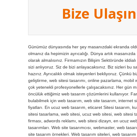
Bize Ulaşın
Günümüz dünyasında her şey masanızdaki ekranda olduğu
olmanız da hepimizin ayrıcalığı. Dünya artık masanızda i
olarak almalısınız. Firmamızın Bilişim Sektöründe iddial
sizi anlıyoruz. Siz de bizi anlayacaksınız. Biz sizleri bu 
hazırız. Ayrıcalıklı olmak isteyenleri bekliyoruz. Çünkü 
geliştirme, web sitesi tasarımı, online pazarlama, mobil 
çok yetenekli profesyonellerle çalışacaksınız. Her gün mil
öncülük ettiğimiz web tasarım çözümlerini kullanıyor. Fark
bulabilmek için web tasarım, web site tasarım, internet si
fiyatları. En ucuz web tasarım, eticaret Sitesi tasarım, 
sitesi tasarlama, web sitesi, ucuz web sitesi, web sitesi
firması, adwords reklamı, web sitesi dizayn, en ucuz web 
tasarımları. Web site tasarımcısı, webmaster, web tasarı
site tasarım örnekleri. Web tasarım siteleri, web tasarı