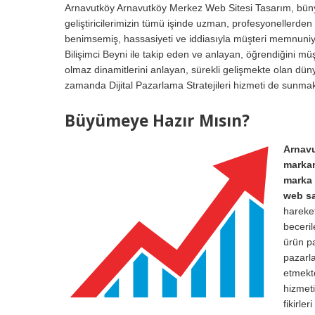
Arnavutköy Arnavutköy Merkez Web Sitesi Tasarım, bün
geliştiricilerimizin tümü işinde uzman, profesyonellerde
benimsemiş, hassasiyeti ve iddiasıyla müşteri memnuniye
Bilişimci Beyni ile takip eden ve anlayan, öğrendiğini m
olmaz dinamitlerini anlayan, sürekli gelişmekte olan düny
zamanda Dijital Pazarlama Stratejileri hizmeti de sunmak
Büyümeye Hazır Mısın?
Arnavu
markanı
marka 
web sa
hareket
beceril
ürün pa
pazarla
etmekt
hizmeti
fikirle