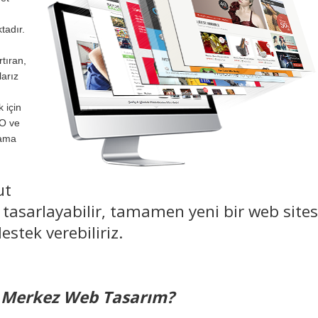
tadır.
rtıran,
larız
 için
EO ve
lama
ut
en tasarlayabilir, tamamen yeni bir web sites
estek verebiliriz.
 Merkez Web Tasarım?