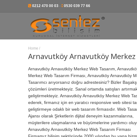
0212 470 00 03
-
0530 039 77 66
Home
/
Arnavutköy Arnavutköy Merkez
Arnavutköy Arnavutköy Merkez Web Tasarım, Arnavutköy
Merkez Web Tasarım Firması, Arnavutköy Arnavutköy M
Tasarımcı arıyorsanız doğru adrestesiniz? Bizler Başakş
çözümleri üretmekteyiz. Sanal ortamda satışları artırmak,
geliştirmekteyiz. Arnavutköy Arnavutköy Merkez Web Tas
ederek, firmanız için en yaratıcı responsive web sitesi ta
geliştirmeye odaklı bir web tasarım firmasıdır.
Web Tasa
Ajansı olarak Şirketlerin dijital deneyim kazanmalarına,
müşterilere ulaşmalarına ve büyümelerine yardımcı oluy
Arnavutköy Arnavutköy Merkez Web Tasarım Firması
Firmamız bilişim sektöründe 2000 yılından bu yana hizm