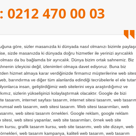
: 0212 470 00 03
na göre, sizler masanızda ki dünyada nasıl olmanızı bizimle paylaşı
se, sizde masanızda ki dünyada doğru hizmetler ile yerinizi ayrıcalıklı
ı olması da bu bağlamda bir ayrıcalık. Dünya bizim ortak sahnemiz. Biz
sahnenin izleyicisi değil, izlenimleri olmaya davet ediyoruz. Buna biz
bizden hizmet almaya karar verdiğinizde firmamız müşterilerine web sites
web, barındırma ve diğer tüm alanlarda edindiği tecrübelerle el ele tuta
yonlarca insan, geliştirdiğimiz web sitelerini veya araştırdığımız ve
ımız, sizlerin yükselişinizi kolaylaştırmak olacaktır. Google de bizi
te tasarım, internet sayfası tasarım, internet sitesi tasarım, web tasarı
kurumsal web tasarım, web sitesi tasarım. Web sitesi tasarımları, web
 tasarımı, web sitesi tasarım örnekleri. Google reklam, google reklam
sitesi, web sitesi yapanlar, web site tasarımları, örnek web site
m kursu, grafik tasarım kursu, web site tasarımı, web site dizayn, web
m örnekleri, web tasarım kampanya, kaliteli web tasarım, web tasarım