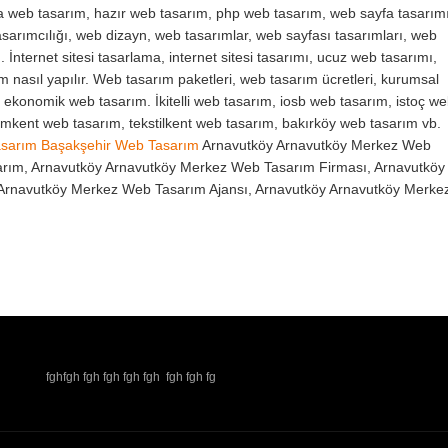
va web tasarım, hazır web tasarım, php web tasarım, web sayfa tasarımı
sarımcılığı, web dizayn, web tasarımlar, web sayfası tasarımları, web
. İnternet sitesi tasarlama, internet sitesi tasarımı, ucuz web tasarımı,
ım nasıl yapılır. Web tasarım paketleri, web tasarım ücretleri, kurumsal
, ekonomik web tasarım. İkitelli web tasarım, iosb web tasarım, istoç w
yimkent web tasarım, tekstilkent web tasarım, bakırköy web tasarım vb.
asarım
Başakşehir Web Tasarım
Arnavutköy Arnavutköy Merkez Web
arım, Arnavutköy Arnavutköy Merkez Web Tasarım Firması, Arnavutköy
Arnavutköy Merkez Web Tasarım Ajansı, Arnavutköy Arnavutköy Merke
fghfgh fgh fgh fgh fgh fgh fgh fg