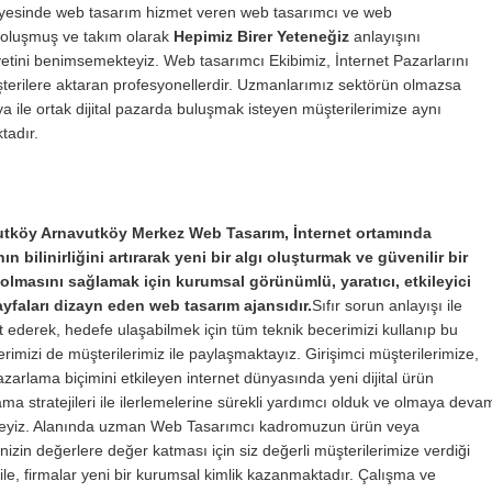
yesinde web tasarım hizmet veren web tasarımcı ve web
n oluşmuş ve takım olarak
Hepimiz Birer Yeteneğiz
anlayışını
tini benimsemekteyiz. Web tasarımcı Ekibimiz, İnternet Pazarlarını
üşterilere aktaran profesyonellerdir. Uzmanlarımız sektörün olmazsa
a ile ortak dijital pazarda buluşmak isteyen müşterilerimize aynı
tadır.
tköy Arnavutköy Merkez Web Tasarım, İnternet ortamında
n bilinirliğini artırarak yeni bir algı oluşturmak ve güvenilir bir
olmasını sağlamak için kurumsal görünümlü, yaratıcı, etkileyici
yfaları dizayn eden web tasarım ajansıdır.
Sıfır sorun anlayışı ile
 ederek, hedefe ulaşabilmek için tüm teknik becerimizi kullanıp bu
erimizi de müşterilerimiz ile paylaşmaktayız. Girişimci müşterilerimize,
zarlama biçimini etkileyen internet dünyasında yeni dijital ürün
ma stratejileri ile ilerlemelerine sürekli yardımcı olduk ve olmaya deva
eyiz. Alanında uzman Web Tasarımcı kadromuzun ürün veya
nizin değerlere değer katması için siz değerli müşterilerimize verdiği
ri ile, firmalar yeni bir kurumsal kimlik kazanmaktadır. Çalışma ve