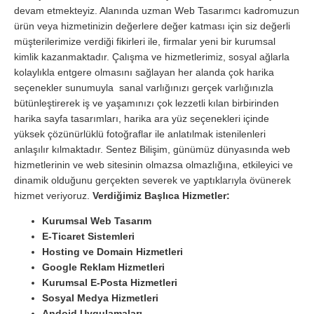
devam etmekteyiz. Alanında uzman Web Tasarımcı kadromuzun
ürün veya hizmetinizin değerlere değer katması için siz değerli
müşterilerimize verdiği fikirleri ile, firmalar yeni bir kurumsal
kimlik kazanmaktadır. Çalışma ve hizmetlerimiz, sosyal ağlarla
kolaylıkla entgere olmasını sağlayan her alanda çok harika
seçenekler sunumuyla sanal varlığınızı gerçek varlığınızla
bütünleştirerek iş ve yaşamınızı çok lezzetli kılan birbirinden
harika sayfa tasarımları, harika ara yüz seçenekleri içinde
yüksek çözünürlüklü fotoğraflar ile anlatılmak istenilenleri
anlaşılır kılmaktadır. Sentez Bilişim, günümüz dünyasında web
hizmetlerinin ve web sitesinin olmazsa olmazlığına, etkileyici ve
dinamik olduğunu gerçekten severek ve yaptıklarıyla övünerek
hizmet veriyoruz.
Verdiğimiz Başlıca Hizmetler:
Kurumsal Web Tasarım
E-Ticaret Sistemleri
Hosting ve Domain Hizmetleri
Google Reklam Hizmetleri
Kurumsal E-Posta Hizmetleri
Sosyal Medya Hizmetleri
Andoid Uygulamaları