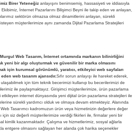
miz Birer Yeteneğiz
anlayışını benimsemiş, hassasiyeti ve iddiasıyla
bimiz, İnternet Pazarlarını Bilişimci Beyni ile takip eden ve anlayan,
larımız sektörün olmazsa olmaz dinamitlerini anlayan, sürekli
isteyen müşterilerimize aynı zamanda Dijital Pazarlama Stratejileri
 Murgul Web Tasarım, İnternet ortamında markanın bilinirliğini
rak yeni bir algı oluşturmak ve güvenilir bir marka olmasını
ak için kurumsal görünümlü, yaratıcı, etkileyici web sayfaları
 eden web tasarım ajansıdır.
Sıfır sorun anlayışı ile hareket ederek,
ulaşabilmek için tüm teknik becerimizi kullanıp bu becerilerimizi de
lerimiz ile paylaşmaktayız. Girişimci müşterilerimize, ürün pazarlama
i etkileyen internet dünyasında yeni dijital ürün pazarlama stratejileri ile
melerine sürekli yardımcı olduk ve olmaya devam etmekteyiz. Alanında
Web Tasarımcı kadromuzun ürün veya hizmetinizin değerlere değer
 için siz değerli müşterilerimize verdiği fikirleri ile, firmalar yeni bir
l kimlik kazanmaktadır. Çalışma ve hizmetlerimiz, sosyal ağlarla
ıkla entgere olmasını sağlayan her alanda çok harika seçenekler