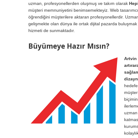
uzman, profesyonellerden oluşmuş ve takım olarak
Hepi
müşteri memnuniyetini benimsemekteyiz. Web tasarımcı Eki
öğrendiğini müşterilere aktaran profesyonellerdir. Uzman
gelişmekte olan dünya ile ortak dijital pazarda buluşmak 
hizmeti de sunmaktadır.
Büyümeye Hazır Mısın?
Artvin
artıra
sağlam
dizayn
hedefe 
müşteri
biçimin
ilerle
uzman 
katması
kurumsa
kolayl