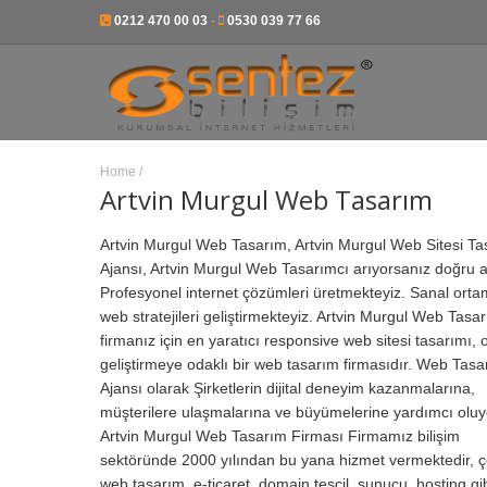
0212 470 00 03
-
0530 039 77 66
Home
/
Artvin Murgul Web Tasarım
Artvin Murgul Web Tasarım, Artvin Murgul Web Sitesi T
Ajansı, Artvin Murgul Web Tasarımcı arıyorsanız doğru a
Profesyonel internet çözümleri üretmekteyiz. Sanal ortamd
web stratejileri geliştirmekteyiz. Artvin Murgul Web Tas
firmanız için en yaratıcı responsive web sitesi tasarımı, 
geliştirmeye odaklı bir web tasarım firmasıdır.
Web Tasa
Ajansı olarak Şirketlerin dijital deneyim kazanmalarına,
müşterilere ulaşmalarına ve büyümelerine yardımcı oluy
Artvin Murgul Web Tasarım Firması Firmamız bilişim
sektöründe 2000 yılından bu yana hizmet vermektedir, çe
web tasarım, e-ticaret, domain tescil, sunucu, hosting gi