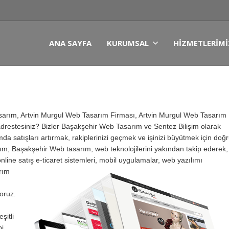
ANA SAYFA
KURUMSAL
HIZMETLERIMI
asarım, Artvin Murgul Web Tasarım Firması, Artvin Murgul Web Tasarım
drestesiniz? Bizler Başakşehir Web Tasarım ve Sentez Bilişim olarak
a satışları artırmak, rakiplerinizi geçmek ve işinizi büyütmek için doğ
arım; Başakşehir Web tasarım, web teknolojilerini yakından takip ederek,
online satış e-ticaret sistemleri, mobil uygulamalar, web yazılımı
rım
oruz.
şitli
bi