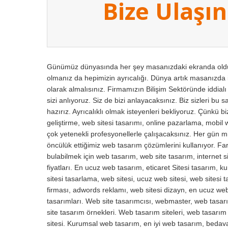
Bize Ulaşın
Günümüz dünyasında her şey masanızdaki ekranda olduğu
olmanız da hepimizin ayrıcalığı. Dünya artık masanızda i
olarak almalısınız. Firmamızın Bilişim Sektöründe iddial
sizi anlıyoruz. Siz de bizi anlayacaksınız. Biz sizleri bu 
hazırız. Ayrıcalıklı olmak isteyenleri bekliyoruz. Çünkü 
geliştirme, web sitesi tasarımı, online pazarlama, mobil 
çok yetenekli profesyonellerle çalışacaksınız. Her gün mil
öncülük ettiğimiz web tasarım çözümlerini kullanıyor. Fark
bulabilmek için web tasarım, web site tasarım, internet si
fiyatları. En ucuz web tasarım, eticaret Sitesi tasarım, 
sitesi tasarlama, web sitesi, ucuz web sitesi, web sitesi
firması, adwords reklamı, web sitesi dizayn, en ucuz web 
tasarımları. Web site tasarımcısı, webmaster, web tasarı
site tasarım örnekleri. Web tasarım siteleri, web tasarı
sitesi. Kurumsal web tasarım, en iyi web tasarım, beda