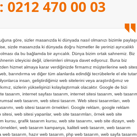
: 0212 470 00 03
na göre, sizler masanızda ki dünyada nasıl olmanızı bizimle paylaşı
se, sizde masanızda ki dünyada doğru hizmetler ile yerinizi ayrıcalıklı
ı olması da bu bağlamda bir ayrıcalık. Dünya bizim ortak sahnemiz. Biz
sahnenin izleyicisi değil, izlenimleri olmaya davet ediyoruz. Buna biz
bizden hizmet almaya karar verdiğinizde firmamız müşterilerine web sites
web, barındırma ve diğer tüm alanlarda edindiği tecrübelerle el ele tuta
yonlarca insan, geliştirdiğimiz web sitelerini veya araştırdığımız ve
ımız, sizlerin yükselişinizi kolaylaştırmak olacaktır. Google de bizi
te tasarım, internet sayfası tasarım, internet sitesi tasarım, web tasarı
kurumsal web tasarım, web sitesi tasarım. Web sitesi tasarımları, web
 tasarımı, web sitesi tasarım örnekleri. Google reklam, google reklam
sitesi, web sitesi yapanlar, web site tasarımları, örnek web site
m kursu, grafik tasarım kursu, web site tasarımı, web site dizayn, web
m örnekleri, web tasarım kampanya, kaliteli web tasarım, web tasarım
va web tasarım, hazır web tasarım, php web tasarım, web sayfa tasarımı