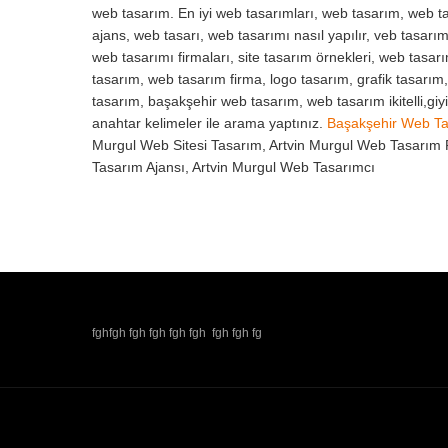
web tasarım. En iyi web tasarımları, web tasarım, web ta
ajans, web tasarı, web tasarımı nasıl yapılır, veb tasarım
web tasarımı firmaları, site tasarım örnekleri, web tasar
tasarım, web tasarım firma, logo tasarım, grafik tasarım
tasarım, başakşehir web tasarım, web tasarım ikitelli,gi
anahtar kelimeler ile arama yaptınız.
Başakşehir Web T
Murgul Web Sitesi Tasarım, Artvin Murgul Web Tasarım 
Tasarım Ajansı, Artvin Murgul Web Tasarımcı
fghfgh fgh fgh fgh fgh fgh fgh fg