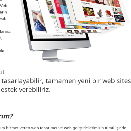
 Web
arın
 web
alarına
k,
mla
ut
en tasarlayabilir, tamamen yeni bir web sites
estek verebiliriz.
rım?
m hizmet veren web tasarımcı ve web geliştiricilerimizin tümü işinde