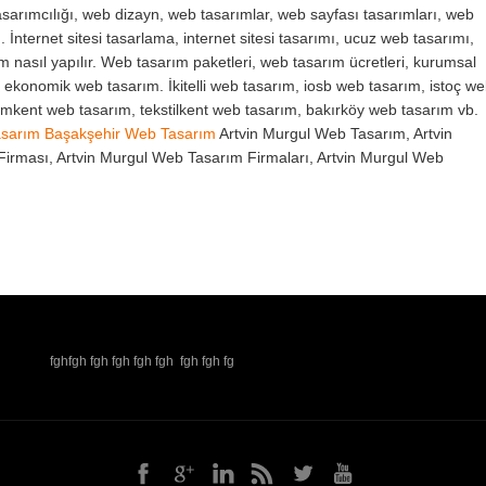
sarımcılığı, web dizayn, web tasarımlar, web sayfası tasarımları, web
. İnternet sitesi tasarlama, internet sitesi tasarımı, ucuz web tasarımı,
ım nasıl yapılır. Web tasarım paketleri, web tasarım ücretleri, kurumsal
, ekonomik web tasarım. İkitelli web tasarım, iosb web tasarım, istoç w
yimkent web tasarım, tekstilkent web tasarım, bakırköy web tasarım vb.
asarım
Başakşehir Web Tasarım
Artvin Murgul Web Tasarım, Artvin
Firması, Artvin Murgul Web Tasarım Firmaları, Artvin Murgul Web
fghfgh fgh fgh fgh fgh fgh fgh fg