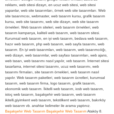
reklamı, web sitesi dizayn, en ucuz web sitesi, web sitesi
yapanlar, web site tasarımları, örnek web site tasarımları. Web
site tasarımcısı, webmaster, web tasarım kursu, grafik tasarım
kursu, web site tasarımı, web site dizayn, web site tasarım
örnekleri. Web tasarım siteleri, web tasarım örnekleri, web
tasarım kampanya, kaliteli web tasarım, web tasarım sitesi.
Kurumsal web tasarım, en iyi web tasarım, bedava web tasarım,
hazır web tasarım, php web tasarım, web sayfa tasarımı, web
tasarım. En iyi web tasarımları, web tasarım, web tasarımcılığı,
web dizayn, web tasarımlar, web sayfası tasarımları, web ajans,
web tasarı, web tasarımı nasıl yapılır, veb tasarım. İnternet sitesi
tasarlama, internet sitesi tasarımı, ucuz web tasarımı, web
tasarımı firmaları, site tasarım örnekleri, web tasarım nasıl
yapılır. Web tasarım paketleri, web tasarım ücretleri, kurumsal
tasarım, web tasarım firma, logo tasarım, grafik tasarım,
ekonomik web tasarım. İkitelli web tasarım, iosb web tasarım,
istoç web tasarım, başakşehir web tasarım, web tasarım
ikitelli,giyimkent web tasarım, tekstilkent web tasarım, bakırköy
web tasarım vb. anahtar kelimeler ile arama yaptınız.
Başakşehir Web Tasarım
Başakşehir Web Tasarım
Ataköy 8.