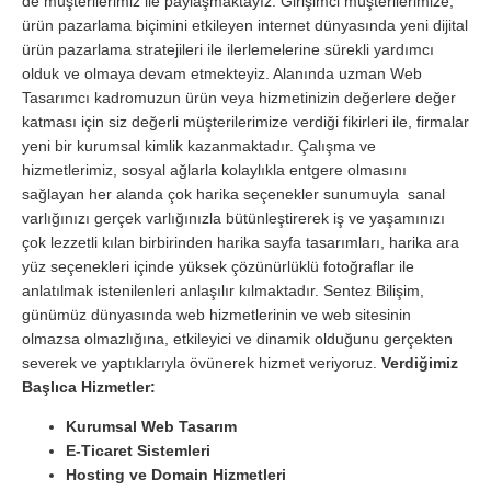
de müşterilerimiz ile paylaşmaktayız. Girişimci müşterilerimize,
ürün pazarlama biçimini etkileyen internet dünyasında yeni dijital
ürün pazarlama stratejileri ile ilerlemelerine sürekli yardımcı
olduk ve olmaya devam etmekteyiz. Alanında uzman Web
Tasarımcı kadromuzun ürün veya hizmetinizin değerlere değer
katması için siz değerli müşterilerimize verdiği fikirleri ile, firmalar
yeni bir kurumsal kimlik kazanmaktadır. Çalışma ve
hizmetlerimiz, sosyal ağlarla kolaylıkla entgere olmasını
sağlayan her alanda çok harika seçenekler sunumuyla sanal
varlığınızı gerçek varlığınızla bütünleştirerek iş ve yaşamınızı
çok lezzetli kılan birbirinden harika sayfa tasarımları, harika ara
yüz seçenekleri içinde yüksek çözünürlüklü fotoğraflar ile
anlatılmak istenilenleri anlaşılır kılmaktadır. Sentez Bilişim,
günümüz dünyasında web hizmetlerinin ve web sitesinin
olmazsa olmazlığına, etkileyici ve dinamik olduğunu gerçekten
severek ve yaptıklarıyla övünerek hizmet veriyoruz.
Verdiğimiz
Başlıca Hizmetler:
Kurumsal Web Tasarım
E-Ticaret Sistemleri
Hosting ve Domain Hizmetleri