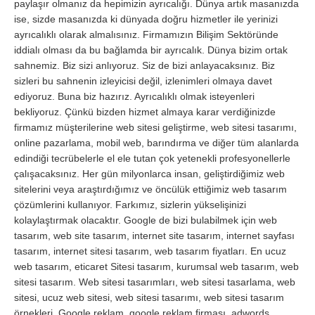
paylaşır olmanız da hepimizin ayrıcalığı. Dünya artık masanızda
ise, sizde masanızda ki dünyada doğru hizmetler ile yerinizi
ayrıcalıklı olarak almalısınız. Firmamızın Bilişim Sektöründe
iddialı olması da bu bağlamda bir ayrıcalık. Dünya bizim ortak
sahnemiz. Biz sizi anlıyoruz. Siz de bizi anlayacaksınız. Biz
sizleri bu sahnenin izleyicisi değil, izlenimleri olmaya davet
ediyoruz. Buna biz hazırız. Ayrıcalıklı olmak isteyenleri
bekliyoruz. Çünkü bizden hizmet almaya karar verdiğinizde
firmamız müşterilerine web sitesi geliştirme, web sitesi tasarımı,
online pazarlama, mobil web, barındırma ve diğer tüm alanlarda
edindiği tecrübelerle el ele tutan çok yetenekli profesyonellerle
çalışacaksınız. Her gün milyonlarca insan, geliştirdiğimiz web
sitelerini veya araştırdığımız ve öncülük ettiğimiz web tasarım
çözümlerini kullanıyor. Farkımız, sizlerin yükselişinizi
kolaylaştırmak olacaktır. Google de bizi bulabilmek için web
tasarım, web site tasarım, internet site tasarım, internet sayfası
tasarım, internet sitesi tasarım, web tasarım fiyatları. En ucuz
web tasarım, eticaret Sitesi tasarım, kurumsal web tasarım, web
sitesi tasarım. Web sitesi tasarımları, web sitesi tasarlama, web
sitesi, ucuz web sitesi, web sitesi tasarımı, web sitesi tasarım
örnekleri. Google reklam, google reklam firması, adwords